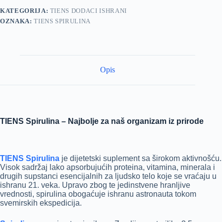
KATEGORIJA:
TIENS DODACI ISHRANI
OZNAKA:
TIENS SPIRULINA
Opis
TIENS Spirulina – Najbolje za naš organizam iz prirode
TIENS Spirulina
je dijetetski suplement sa širokom aktivnošću.
Visok sadržaj lako apsorbujućih proteina, vitamina, minerala i
drugih supstanci esencijalnih za ljudsko telo koje se vraćaju u
ishranu 21. veka. Upravo zbog te jedinstvene hranljive
vrednosti, spirulina obogaćuje ishranu astronauta tokom
svemirskih ekspedicija.