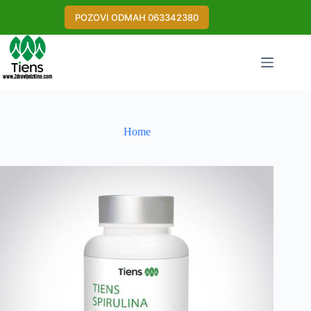
Skip
to
POZOVI ODMAH 063342380
content
Home