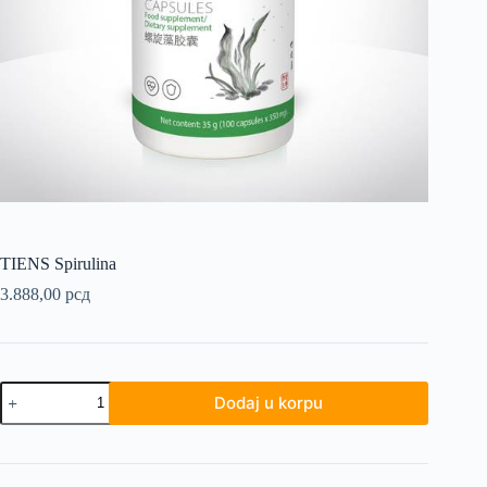
TIENS Spirulina
3.888,00
рсд
TIENS
Dodaj u korpu
Spirulina
količina