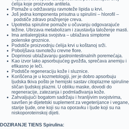
ćelija koje proizvode antitela.
Pomaže u održavanju ravnoteže lipida u krvi.
Još jedna komponenta prisutna u spirulini – hlorofil –
podstiče zdravo pražnjenje creva.
Upotreba spiruline pomaže u očuvanju odgovarajuće
težine. Ubrzava metabolizam i zaustavlja taloženje masti.
Ima antialergijska svojstva – ublažava simptome
polenske groznice.
Podstiče proizvodnju ćelija krvi u koštanoj srži.
Poboljšava ravnotežu crevne flore.
Doprinosi ublažavanju gastrointestinalnih poremećaja.
Kao izvor lako apsorbujućeg gvožđa, sprečava anemiju i
efikasno je leči.
Podstiče regeneraciju kože i sluznice.
Korišćena je u kozmetologiji, jer je dobro apsorbuju
ljudska tkiva pošto je hemijski sastav citoplazme spiruline
sličan ljudskoj plazmi. U obliku maske, dovodi do
regeneracije, zatezanja i podmlađivanja kože.
Zahvaljujući bogatom sadržaju i hranljivim svojstvima,
savršen je dijetetski suplement za vegeterijance i vegane,
starije ljude, one koji su na oporavku i ljude koji su na
niskoporoteinskoj dijeti.
DOZIRANJE TIENS Spirulina: