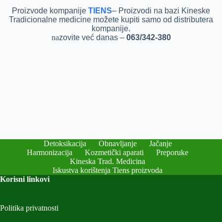
P
roizvode kompanije
TIENS
– Proizvodi na bazi Kineske
Tradicionalne medicine možete kupiti samo od distributera
kompanije.
na
zovite već danas –
063/342-380
Detoksikacija
Obnavljanje
Jačanje
Harmonizacija
Kozmetički aparati
Preporuke
Kineska Trad. Medicina
Iskustva korištenja Tiens proizvoda
Korisni linkovi
Politika privatnosti