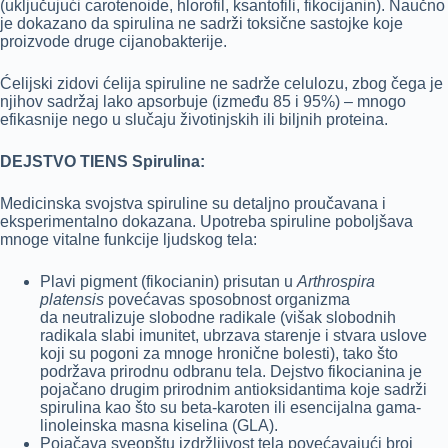
(uključujući carotenoide, hlorofil, ksantofili, fikocijanin). Naučno
je dokazano da spirulina ne sadrži toksične sastojke koje
proizvode druge cijanobakterije.
Ćelijski zidovi ćelija spiruline ne sadrže celulozu, zbog čega je
njihov sadržaj lako apsorbuje (između 85 i 95%) – mnogo
efikasnije nego u slučaju životinjskih ili biljnih proteina.
DEJSTVO TIENS Spirulina:
Medicinska svojstva spiruline su detaljno proučavana i
eksperimentalno dokazana. Upotreba spiruline poboljšava
mnoge vitalne funkcije ljudskog tela:
Plavi pigment (fikocianin) prisutan u
Arthrospira
platensis
povećavas sposobnost organizma
da neutralizuje slobodne radikale (višak slobodnih
radikala slabi imunitet, ubrzava starenje i stvara uslove
koji su pogoni za mnoge hronične bolesti), tako što
podržava prirodnu odbranu tela. Dejstvo fikocianina je
pojačano drugim prirodnim antioksidantima koje sadrži
spirulina kao što su beta-karoten ili esencijalna gama-
linoleinska masna kiselina (GLA).
Pojačava sveopštu izdržljivost tela povećavajući broj