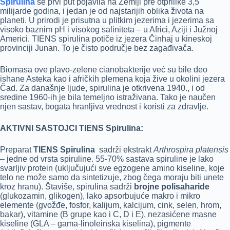
Spirulina
se prvi put pojavila na Zemlji pre otprilike 3,5
milijarde godina, i jedan je od najstarijih oblika života na
planeti. U prirodi je prisutna u plitkim jezerima i jezerima sa
visoko baznim pH i visokog saliniteta – u Africi, Aziji i Južnoj
Americi. TIENS spirulina potiče iz jezera Činhaj u kineskoj
provinciji Junan. To je čisto područje bez zagađivača.
Biomasa ove plavo-zelene cianobakterije već su bile deo
ishane Asteka kao i afričkih plemena koja žive u okolini jezera
Čad. Za današnje ljude, spirulina je otkrivena 1940., i od
sredine 1960-ih je bila temeljno istraživana. Tako je naučen
njen sastav, bogata hranljiva vrednost i koristi za zdravlje.
AKTIVNI SASTOJCI TIENS Spirulina:
Preparat
TIENS Spirulina
sadrži ekstrakt
Arthrospira platensis
–
jedne od vrsta spiruline. 55-70% sastava spiruline je lako
svarljiv protein (uključujući sve egzogene amino kiseline, koje
telo ne može samo da sintetizuje, zbog čega moraju biti unete
kroz hranu). Štaviše, spirulina sadrži
brojne polisaharide
(glukozamin, glikogen), lako apsorbujuće makro i mikro
elemente (gvožđe, fosfor, kalijum, kalcijum, cink, selen, hrom,
bakar), vitamine (B grupe kao i C, D i E), nezasićene masne
kiseline (GLA – gama-linoleinska kiselina), pigmente