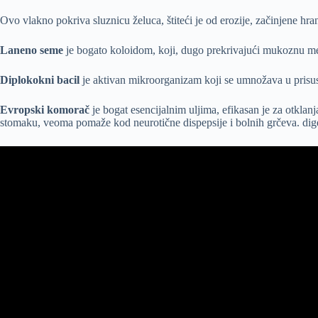
Ovo vlakno pokriva sluznicu želuca, štiteći je od erozije, začinjene hra
Laneno seme
je bogato koloidom, koji, dugo prekrivajući mukoznu memb
Diplokokni bacil
je aktivan mikroorganizam koji se umnožava u prisust
Evropski komorač
je bogat esencijalnim uljima, efikasan je za otklan
stomaku, veoma pomaže kod neurotične dispepsije i bolnih grčeva. dige