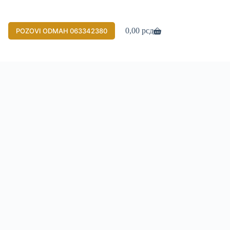
AKCIJE
0,00
рсд
POZOVI ODMAH 063342380
Shopping
cart