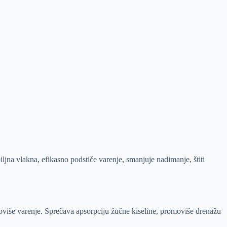
iljna vlakna, efikasno podstiče varenje, smanjuje nadimanje, štiti
romoviše varenje. Sprečava apsorpciju žučne kiseline, promoviše drenažu