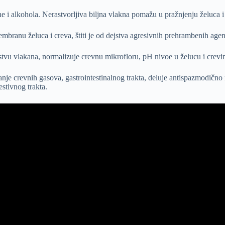
ne i alkohola. Nerastvorljiva biljna vlakna pomažu u pražnjenju želuca i 
ranu želuca i creva, štiti je od dejstva agresivnih prehrambenih agenas
vu vlakana, normalizuje crevnu mikrofloru, pH nivoe u želucu i crevima
janje crevnih gasova, gastrointestinalnog trakta, deluje antispazmodično
stivnog trakta.