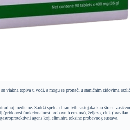
ni su vlakna topiva u vodi, a mogu se pronaći u staničnim zidovima razl
rirodnoj medicine. Sadrži spektar hranjivih sastojaka kao što su zasićene
 (pridonosi funkcionalnost probavnih enzima), željezo, cink (pravilan m
 gastroprotektivni agens koji eliminira toksine probavnog sustava.