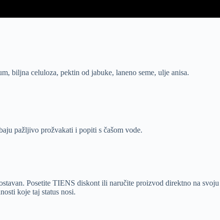
um, biljna celuloza, pektin od jabuke, laneno seme, ulje anisa.
baju pažljivo prožvakati i popiti s čašom vode.
avan. Posetite TIENS diskont ili naručite proizvod direktno na svoju 
sti koje taj status nosi.