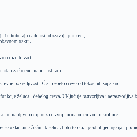
ju i eliminiraju nadutost, ubrzavaju probavu,
robavnom traktu,
zmu raznih tvari.
hola i začinjene hrane u ishrani.
revne pokretljivosti. Čisti debelo crevo od toksičnih supstanci.
nkcije želuca i debelog creva. Uključuje rastvorljiva i nerastvorljiva b
dealan hranljivi medijum za razvoj normalne crevne mikroflore.
moviše uklanjanje žučnih kiselina, holesterola, lipoidnih jedinjenja i p