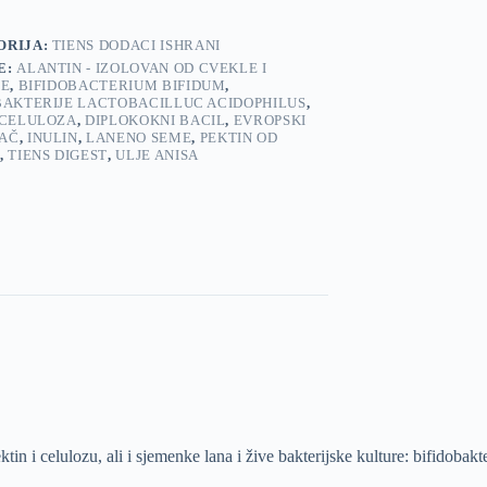
ORIJA:
TIENS DODACI ISHRANI
E:
ALANTIN - IZOLOVAN OD CVEKLE I
JE
,
BIFIDOBACTERIUM BIFIDUM
,
BAKTERIJE LACTOBACILLUC ACIDOPHILUS
,
 CELULOZA
,
DIPLOKOKNI BACIL
,
EVROPSKI
AČ
,
INULIN
,
LANENO SEME
,
PEKTIN OD
,
TIENS DIGEST
,
ULJE ANISA
ktin i celulozu, ali i sjemenke lana i žive bakterijske kulture: bifidobakt