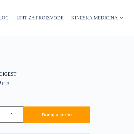
LOG
UPIT ZA PROIZVODE
KINESKA MEDICINA
 DIGEST
0
рсд
Dodaj u korpu