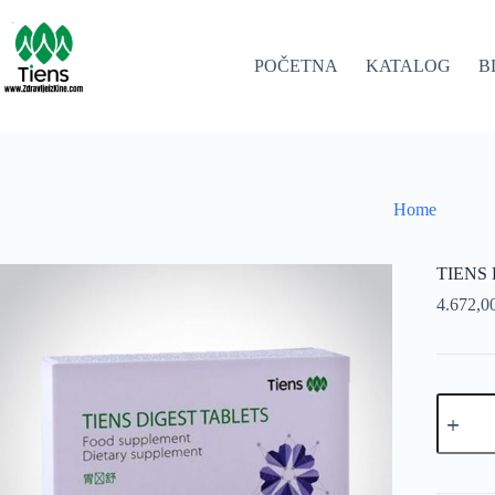
Skip
to
content
POČETNA
KATALOG
B
Home
TIENS
4.672,0
TIENS
DIGEST
količina