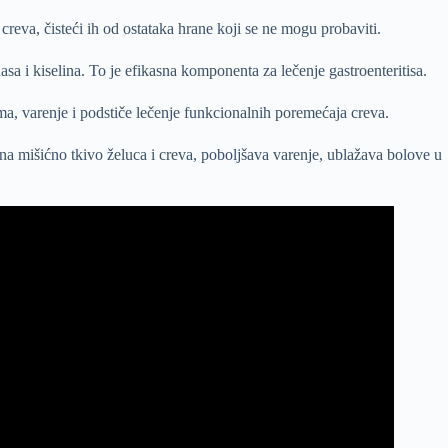
creva, čisteći ih od ostataka hrane koji se ne mogu probaviti.
a i kiselina. To je efikasna komponenta za lečenje gastroenteritisa.
, varenje i podstiče lečenje funkcionalnih poremećaja creva.
 na mišićno tkivo želuca i creva, poboljšava varenje, ublažava bolove u