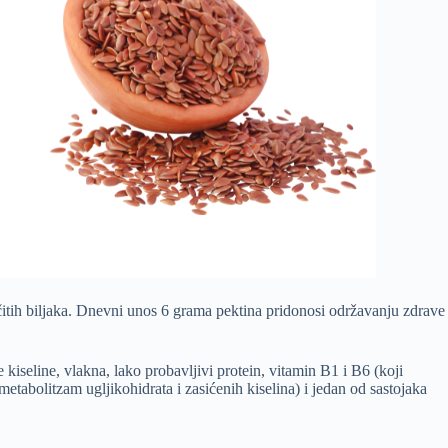
ičitih biljaka. Dnevni unos 6 grama pektina pridonosi održavanju zdrave
 kiseline, vlakna, lako probavljivi protein, vitamin B1 i B6 (koji
etabolitzam ugljikohidrata i zasićenih kiselina) i jedan od sastojaka