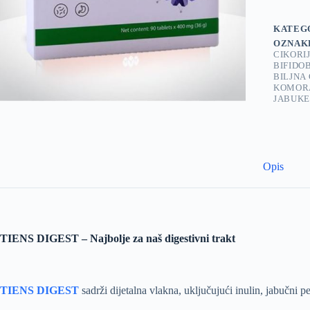
KATEG
OZNAK
CIKORI
BIFIDO
BILJNA
KOMOR
JABUKE
Opis
TIENS DIGEST – Najbolje za naš digestivni trakt
TIENS DIGEST
sadrži dijetalna vlakna, uključujući inulin, jabučni pe