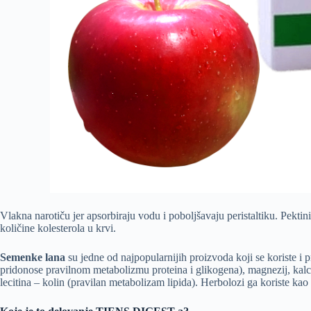
Vlakna narotiču jer apsorbiraju vodu i poboljšavaju peristaltiku. Pekti
količine kolesterola u krvi.
Semenke lana
su jedne od najpopularnijih proizvoda koji se koriste i p
pridonose pravilnom metabolizmu proteina i glikogena), magnezij, kalcij
lecitina – kolin (pravilan metabolizam lipida). Herbolozi ga koriste kao