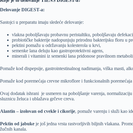
Koje je to delovanje TIENS DIGEST-a?
Delovanje DIGEST-a:
Sastojci u preparatu imaju sledeće delovanje:
vlakna poboljšavaju probavnu peristaltiku, poboljšavaju defekaci
probiotičke bakterije nadopunjuju prirodnu bakterijsku floru u p
pektini pomažu u održavanju kolesterola u krvi,
semenke lana deluju kao gastroprotektivni agens,
minerali i vitamini iz semenki lana pridonose pravilnom metaboli
Pomaže kod dispepsije, gastrointestinalnog nadimanja, viška masti, alko
Pomaže kod poremećaja crevne mikroflore i funkcionalnih poremećaja c
Ovaj dodatak ishrani je usmeren na poboljšanje varenja, normalizaciju fu
sluznicu želuca i ublažava grčeve creva.
Alantin – izolovan od cvekle i cikorije
, pomaže varenju i služi kao i
Pektin od jabuke
je još jedna vrsta rastvorljivih biljnih vlakana. Pro
žučnih kanala.