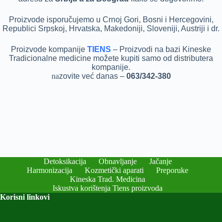
Pr
oizvode isporučujemo u Crnoj Gori, Bosni i Hercegovini,
Republici Srpskoj, Hrvatska, Makedoniji, Sloveniji, Austriji i dr.
P
roizvode kompanije
TIENS
– Proizvodi na bazi Kineske
Tradicionalne medicine možete kupiti samo od distributera
kompanije.
na
zovite već danas –
063/342-380
Detoksikacija
Obnavljanje
Jačanje
Harmonizacija
Kozmetički aparati
Preporuke
Kineska Trad. Medicina
Iskustva korištenja Tiens proizvoda
Korisni linkovi