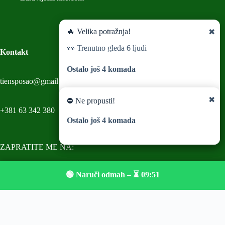
🔥 Velika potražnja!
✖
👀 Trenutno gleda
6
ljudi
Kontakt
Ostalo još
4
komada
tiensposao@gmail.com
⏳
09:50
✖
⛔ Ne propusti!
+381 63 342 380
Ostalo još
4
komada
🟢 Naruči odmah
ZAPRATITE ME NA:
🟢 Naruči odmah – ⏳
09:50
Tiens Srbija Online
Copyright © 2026 - Dizajn ZiM Digital