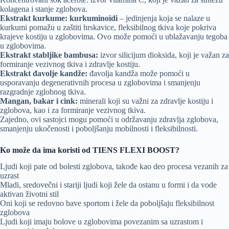
kolagena i stanje zglobova.
Ekstrakt kurkume: kurkuminoidi
– jedinjenja koja se nalaze u
kurkumi pomažu u zaštiti hrskavice, fleksibilnog tkiva koje pokriva
krajeve kostiju u zglobovima. Ovo može pomoći u ublažavanju tegoba
u zglobovima.
Ekstrakt stabljike bambusa:
izvor silicijum dioksida, koji je važan za
formiranje vezivnog tkiva i zdravlje kostiju.
Ekstrakt đavolje kandže:
đavolja kandža može pomoći u
usporavanju degenerativnih procesa u zglobovima i smanjenju
razgradnje zglobnog tkiva.
Mangan, bakar i cink:
minerali koji su važni za zdravlje kostiju i
zglobova, kao i za formiranje vezivnog tkiva.
Zajedno, ovi sastojci mogu pomoći u održavanju zdravlja zglobova,
smanjenju ukočenosti i poboljšanju mobilnosti i fleksibilnosti.
Ko može da ima koristi od TIENS FLEXI BOOST?
Ljudi koji pate od bolesti zglobova, takođe kao deo procesa vezanih za
uzrast
Mladi, sredovečni i stariji ljudi koji žele da ostanu u formi i da vode
aktivan životni stil
Oni koji se redovno bave sportom i žele da poboljšaju fleksibilnost
zglobova
Ljudi koji imaju bolove u zglobovima povezanim sa uzrastom i