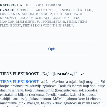
KATEGORIJA:
TIENS DODACI ISHRANI
OZNAKE:
ACEROLE
,
BAKAR I CINK
,
EKSTRAKT KURKUME
,
EKSTRAKT STABLJIKE BAMBUSA
,
EKSTRAKT ĐAVOLJE
KANDŽE
,
GLUKOZAMIN
,
HIJALURONSKA KISELINA
,
MANGAN
,
MSM (METILSULFONILMETAN)
,
TIENS
,
TIENS
FLEXI BOOST
,
TIENS PROIZVODI
,
TIENS SRBIJA
Opis
TIENS FLEXI BOOST – Najbolje za naše zglobove
TIENS FLEXI BOOST
sadrži mešavinu sastojaka koji mogu pružiti
brojne prednosti za zdravlje zglobova. Dodatak ishrani koji dopunjuje
dnevnu ishranu, bogat vitaminom C (koncentrovani sok acerole),
ekstraktima biljaka (kurkuma, đavolja kandža, izdanci bambusa,
stabljika ananasa), glukozaminom, MSM, hijaluronskom kiselinom,
mineralima (cink, mangan, bakar). Zdravi zglobovi su važni i moraju