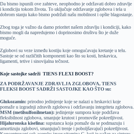
Da bismo ispunili ove zahteve, neophodno je održavati dobro zdravlje
i kondiciju tokom života. To uključuje održavanje zglobova i tela u
dobrom stanju kako bismo podržali našu mobilnost i opšte blagostanje.
Zbog toga je važno da damo prioritet našem zdravlju i kondiciji, kako
bismo mogli da napredujemo i doprinosimo društvu što je duže
moguće.
Zglobovi su veze između kostiju koje omogućavaju kretanje u telu.
Sastoje se od različitih komponenti kao što su kosti, hrskavica,
ligamenti, tetive i sinovijalna tečnost.
Koje sastojke sadrži TIENS FLEXI BOOST?
ZA PODRŽAVANJE ZDRAVLJA ZGLOBOVA, TIENS
FLEKSI BOOST SADRŽI SASTOJKE KAO ŠTO su:
Glukozamin:
prirodno jedinjenje koje se nalazi u hrskavici koje
pomaže u izgradnji zdravih zglobova i održavanju integriteta zglobova.
MSM (metilsulfonilmetan):
jedinjenje sumpora koje podržava
fleksibilnost zglobova, smanjuje krutost i promoviše pokretljivost.
Hijaluronska kiselina:
supstanca koja pomaže da se podmazuju i
amortizuju zglobovi, smanjujući trenje i poboljšavajući pokretljivost.
Koncentrovani sok acerole: izvor vitamina C, koji je važan za sintezu