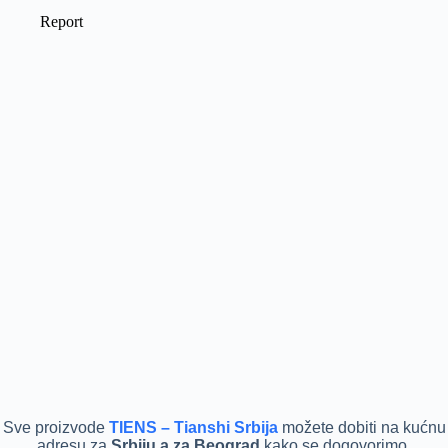
Sve proizvode
TIENS – Tianshi Srbija
možete dobiti na kućnu
adresu za
Srbiju a za Beograd
kako se dogovorimo.