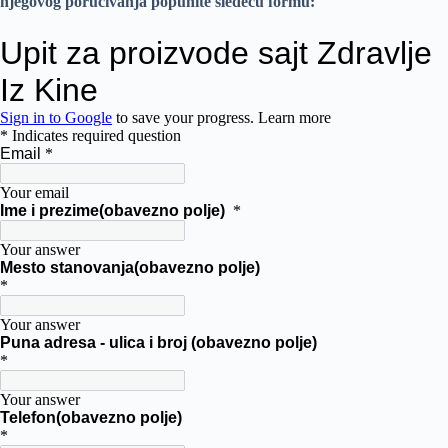
njegovog poručivanja popunite sledeću formu: