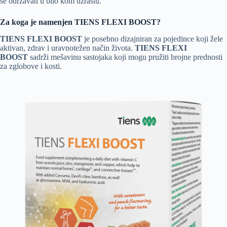
se održavati u bilo kom uzrastu.
Za koga je namenjen TIENS FLEXI BOOST?
TIENS FLEXI BOOST
je posebno dizajniran za pojedince koji žele
aktivan, zdrav i uravnotežen način života.
TIENS FLEXI
BOOST
sadrži mešavinu sastojaka koji mogu pružiti brojne prednosti
za zglobove i kosti.