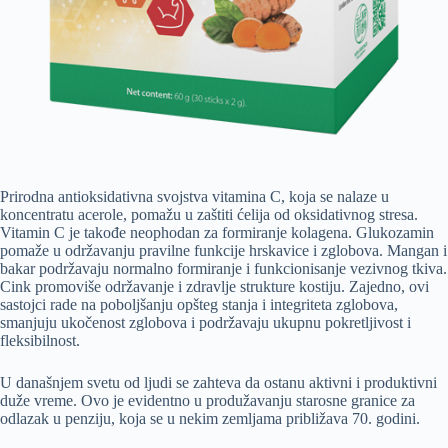
Prirodna antioksidativna svojstva vitamina C, koja se nalaze u
koncentratu acerole, pomažu u zaštiti ćelija od oksidativnog stresa.
Vitamin C je takođe neophodan za formiranje kolagena. Glukozamin
pomaže u održavanju pravilne funkcije hrskavice i zglobova. Mangan i
bakar podržavaju normalno formiranje i funkcionisanje vezivnog tkiva.
Cink promoviše održavanje i zdravlje strukture kostiju. Zajedno, ovi
sastojci rade na poboljšanju opšteg stanja i integriteta zglobova,
smanjuju ukočenost zglobova i podržavaju ukupnu pokretljivost i
fleksibilnost.
U današnjem svetu od ljudi se zahteva da ostanu aktivni i produktivni
duže vreme. Ovo je evidentno u produžavanju starosne granice za
odlazak u penziju, koja se u nekim zemljama približava 70. godini.