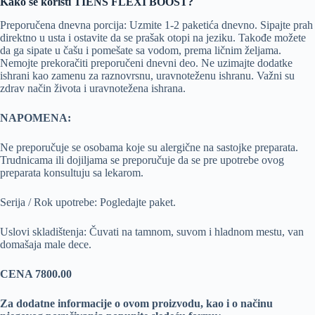
Kako se koristi TIENS FLEXI BOOST?
Preporučena dnevna porcija: Uzmite 1-2 paketića dnevno. Sipajte prah
direktno u usta i ostavite da se prašak otopi na jeziku. Takođe možete
da ga sipate u čašu i pomešate sa vodom, prema ličnim željama.
Nemojte prekoračiti preporučeni dnevni deo. Ne uzimajte dodatke
ishrani kao zamenu za raznovrsnu, uravnoteženu ishranu. Važni su
zdrav način života i uravnotežena ishrana.
NAPOMENA:
Ne preporučuje se osobama koje su alergične na sastojke preparata.
Trudnicama ili dojiljama se preporučuje da se pre upotrebe ovog
preparata konsultuju sa lekarom.
Serija / Rok upotrebe: Pogledajte paket.
Uslovi skladištenja: Čuvati na tamnom, suvom i hladnom mestu, van
domašaja male dece.
CENA 7800.00
Za dodatne informacije o ovom proizvodu, kao i o načinu