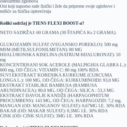
osteoartritis zglobova
Oni koji naporno rade fizički i žele da pripreme svoje zglobove i
mišiće za fizička opterećenja
Koliki sadržaj je TIENS FLEXI BOOST-a?
NETO SADRŽAJ: 60 GRAMA (30 ŠTAPIĆA Ks 2 GRAMA).
GLUKOZAMIN SULFAT (VEGANSKO POREKLO): 500 mg
MSM (METILSULFONILMETAN): 80 MG
HIJALURONSKA KISELINA (NATRUM HIJALURONAT): 10
mg
KONCENTRISANI SOK ACEROLE (MALPIGHIA GLABRA L.):
600 mg, OD ČEGA: VITAMIN C: 80 mg 100% RDA
SUVI EKSTRAKT KORENIKA KURKUME (CURCUMA
LONGA L.): 100 MG, OD ČEGA: KURKUMINOIDI: 93,0 MG
EKSTRAKT STABLJKE BAMBUSA (BAMBUSA
ARUNDINACEA): 80,0 MG, OD ČEGA: SILICA : 53,3 MG
EKSTRAKT ĐAVOLJE KANDŽE (HARPAGOPHITUM
PROCUMBENS): 143 MG, OD ČEGA: HARPAGOZID: 7,2 mg.
MANGAN (OD: MANGANOV SULFAT): 0,67MG I.E. 30% RDA
BAKAR (OD: MAKAR SULFAT): 0,3MG I.E. 30% RDA
CINK (OD: CINK SULFAT): 3MG I.E. 30% RDA