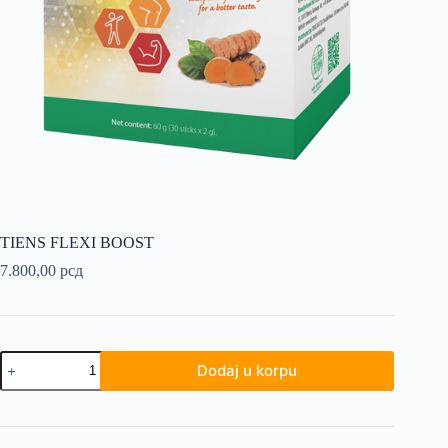
TIENS FLEXI BOOST
7.800,00
рсд
TIENS
Dodaj u korpu
FLEXI
BOOST
količina