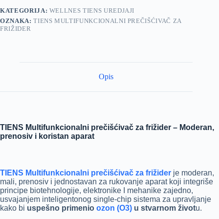
KATEGORIJA:
WELLNES TIENS UREDJAJI
OZNAKA:
TIENS MULTIFUNKCIONALNI PREČIŠĆIVAČ ZA
FRIŽIDER
Opis
TIENS Multifunkcionalni prečišćivač za frižider – Moderan,
prenosiv i koristan aparat
TIENS Multifunkcionalni prečišćivač za frižider
je moderan,
mali, prenosiv i jednostavan za rukovanje aparat koji integriše
principe biotehnologije, elektronike I mehanike zajedno,
usvajanjem inteligentonog single-chip sistema za upravljanje
kako bi
uspešno primenio
ozon (O3)
u stvarnom život
u.