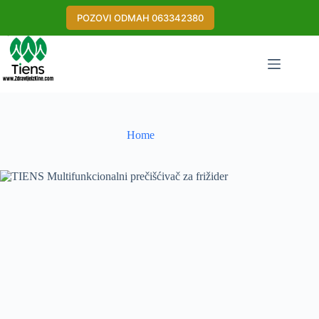
Skip
to
POZOVI ODMAH 063342380
content
Home