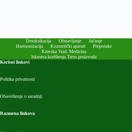
Detoksikacija
Obnavljanje
Jačanje
Harmonizacija
Kozmetički aparati
Preporuke
Kineska Trad. Medicina
Iskustva korištenja Tiens proizvoda
Korisni linkovi
Politika privatnosti
Obaveštenje o saradnji
Razmena linkova