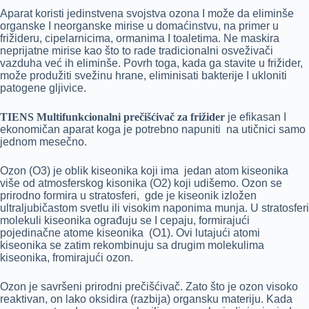
Aparat koristi jedinstvena svojstva ozona I može da eliminše
organske I neorganske mirise u domaćinstvu, na primer u
frižideru, cipelarnicima, ormanima I toaletima. Ne maskira
neprijatne mirise kao što to rade tradicionalni osveživači
vazduha već ih eliminše. Povrh toga, kada ga stavite u frižider,
može produžiti svežinu hrane, eliminisati bakterije I ukloniti
patogene gljivice.
TIENS Multifunkcionalni prečišćivač za frižider
je efikasan I
ekonomičan aparat koga je potrebno napuniti na utičnici samo
jednom mesečno.
Ozon (O3) je oblik kiseonika koji ima jedan atom kiseonika
više od atmosferskog kisonika (O2) koji udišemo. Ozon se
prirodno formira u stratosferi, gde je kiseonik izložen
ultraljubičastom svetlu ili visokim naponima munja. U stratosferi
molekuli kiseonika ograđuju se I cepaju, formirajući
pojedinačne atome kiseonika (O1). Ovi lutajući atomi
kiseonika se zatim rekombinuju sa drugim molekulima
kiseonika, fromirajući ozon.
Ozon je savršeni prirodni prečišćivač. Zato što je ozon visoko
reaktivan, on lako oksidira (razbija) organsku materiju. Kada