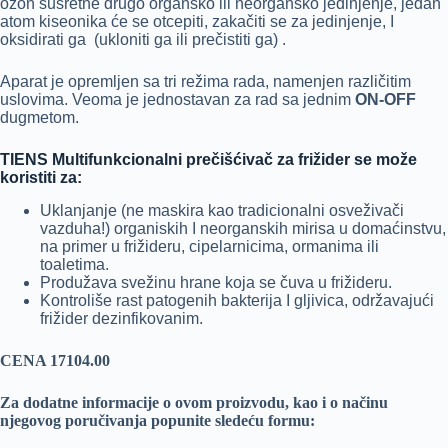
ozon susretne drugo organsko ili neorgansko jedinjenje, jedan
atom kiseonika će se otcepiti, zakačiti se za jedinjenje, I
oksidirati ga (ukloniti ga ili prečistiti ga) .
Aparat je opremljen sa tri režima rada, namenjen različitim
uslovima. Veoma je jednostavan za rad sa jednim
ON-OFF
dugmetom.
TIENS Multifunkcionalni prečišćivač za frižider se može
koristiti za:
Uklanjanje (ne maskira kao tradicionalni osveživači
vazduha!) organiskih I neorganskih mirisa u domaćinstvu,
na primer u frižideru, cipelarnicima, ormanima ili
toaletima.
Produžava svežinu hrane koja se čuva u frižideru.
Kontroliše rast patogenih bakterija I gljivica, održavajući
frižider dezinfikovanim.
CENA 17104.00
Za dodatne informacije o ovom proizvodu, kao i o načinu
njegovog poručivanja popunite sledeću formu: