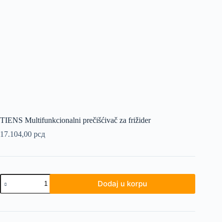
TIENS Multifunkcionalni prečišćivač za frižider
17.104,00
рсд
TIENS
Dodaj u korpu
Multifunkcionalni
prečišćivač
za
frižider
količina