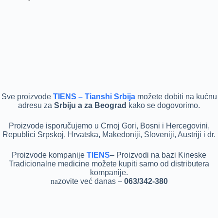
Sve proizvode
TIENS – Tianshi Srbija
možete dobiti na kućnu
adresu za
Srbiju a za Beograd
kako se dogovorimo.
Pr
oizvode isporučujemo u Crnoj Gori, Bosni i Hercegovini,
Republici Srpskoj, Hrvatska, Makedoniji, Sloveniji, Austriji i dr.
P
roizvode kompanije
TIENS
– Proizvodi na bazi Kineske
Tradicionalne medicine možete kupiti samo od distributera
kompanije.
na
zovite već danas –
063/342-380