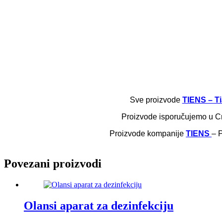
Sve proizvode
TIENS – Ti
Pr
oizvode isporučujemo u Crno
P
roizvode kompanije
TIENS
– 
Povezani proizvodi
Olansi aparat za dezinfekciju