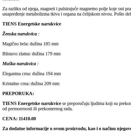
Za razliku od njega, magneti i pulsirajuće magnetno polje koje oni prav
unapređenje metabolizma tkiva i organa na ćelijskom nivou. Pošto delo
TIENS Energetske narukvice
Ženska
narukvica
:
Magično bela: dužina 185 mm
Blistavo zlatna: dužina 179 mm
Muška
narukvica
:
Elegantna crna: dužina 194 mm
Kristalno crna: dužina 209 mm
PREPORUKA:
TIENS Energetske narukvice
se preporučuju ljudima koji su prekom
od premorenosti ili prekomernog rada.
CENA: 11410.00
Za dodatne informacije o ovom proizvodu, kao i o načinu njegov