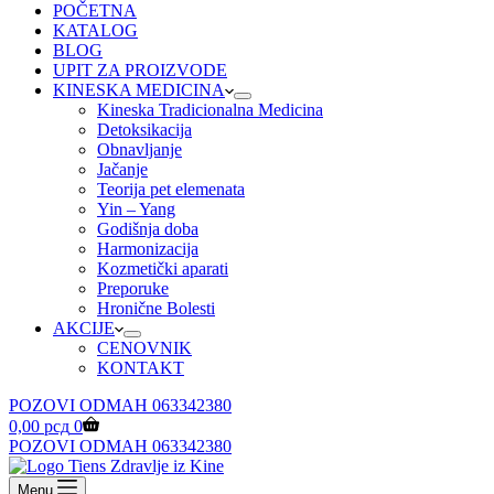
POČETNA
KATALOG
BLOG
UPIT ZA PROIZVODE
KINESKA MEDICINA
Kineska Tradicionalna Medicina
Detoksikacija
Obnavljanje
Jačanje
Teorija pet elemenata
Yin – Yang
Godišnja doba
Harmonizacija
Kozmetički aparati
Preporuke
Hronične Bolesti
AKCIJE
CENOVNIK
KONTAKT
POZOVI ODMAH 063342380
Shopping
0,00
рсд
0
cart
POZOVI ODMAH 063342380
Menu