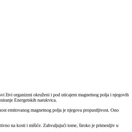
vi živi organizmi okruženi i pod uticajem magnetnog polja i njegovih
niranje Energetskih narukvica.
nost emitovanog magnetnog polja je njegova propustljivost. Ono
tivno na kosti i mišiće. Zahvaljujući tome, široko je primenljiv u