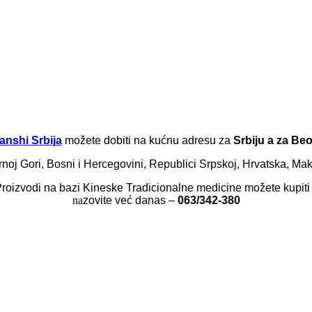
anshi Srbija
možete dobiti na kućnu adresu za
Srbiju a za Be
j Gori, Bosni i Hercegovini, Republici Srpskoj, Hrvatska, Makedon
Proizvodi na bazi Kineske Tradicionalne medicine možete kupiti
na
zovite već danas –
063/342-380