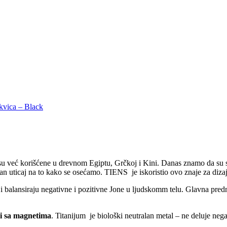
kvica – Black
su već korišćene u drevnom Egiptu, Grčkoj i Kini. Danas znamo da su s
n uticaj na to kako se osećamo. TIENS je iskoristio ovo znaje za dizaj
 balansiraju negativne i pozitivne Jone u ljudskomm telu. Glavna pred
ji sa magnetima
. Titanijum je biološki neutralan metal – ne deluje nega