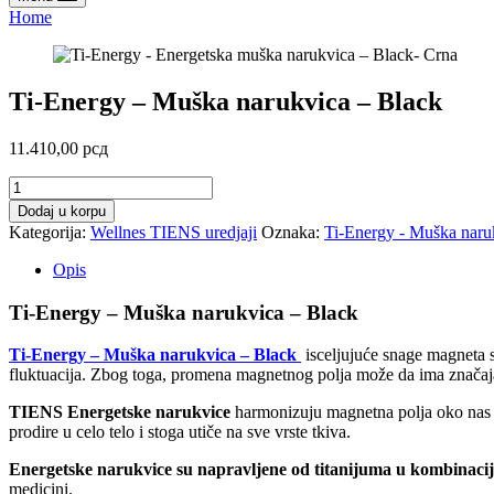
Home
Ti-Energy – Muška narukvica – Black
11.410,00
рсд
Ti-
Energy
Dodaj u korpu
-
Kategorija:
Wellnes TIENS uredjaji
Oznaka:
Ti-Energy - Muška naru
Muška
narukvica
Opis
–
Black
Ti-Energy – Muška narukvica – Black
količina
Ti-Energy – Muška narukvica – Black
isceljujuće snage magneta 
fluktuacija. Zbog toga, promena magnetnog polja može da ima značaja
TIENS Energetske narukvice
harmonizuju magnetna polja oko nas i
prodire u celo telo i stoga utiče na sve vrste tkiva.
Energetske narukvice su napravljene od titanijuma u kombinaci
medicini.