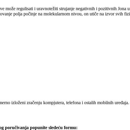
e može regulisati i uravnotežiti strujanje negativnih i pozitivnih Jona 
vanje polja počinje na molekularnom nivou, on utiče na izvor svih fizič
erno izloženi zračenju kompjutera, telefona i ostalih mobilnih uređaja. 
og poručivanja popunite sledeću formu: