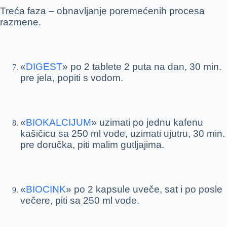
Treća faza – obnavljanje poremećenih procesa
razmene.
«
DIGEST
» po 2 tablete 2 puta na dan, 30 min.
pre jela, popiti s vodom.
«
BIOKALCIJUM
» uzimati po jednu kafenu
kašičicu sa 250 ml vode, uzimati ujutru, 30 min.
pre doručka, piti malim gutljajima.
«
BIOCINK
» po 2 kapsule uveče, sat i po posle
večere, piti sa 250 ml vode.