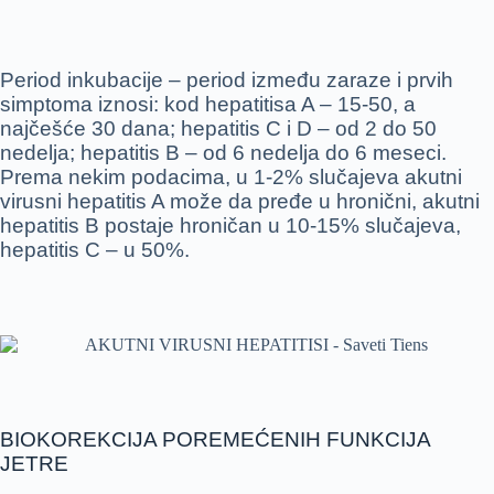
Period inkubacije – period između zaraze i prvih
simptoma iznosi: kod hepatitisa A – 15-50, a
najčešće 30 dana; hepatitis C i D – od 2 do 50
nedelja; hepatitis B – od 6 nedelja do 6 meseci.
Prema nekim podacima, u 1-2% slučajeva akutni
virusni hepatitis A može da pređe u hronični, akutni
hepatitis B postaje hroničan u 10-15% slučajeva,
hepatitis C – u 50%.
BIOKOREKCIJA POREMEĆENIH FUNKCIJA
JETRE