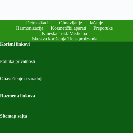
Detoksikacija
Obnavljanje
Jačanje
Harmonizacija
Kozmetički aparati
Preporuke
Kineska Trad. Medicina
Iskustva korištenja Tiens proizvoda
Korisni linkovi
Politika privatnosti
Obaveštenje o saradnji
Razmena linkova
Sitemap sajta