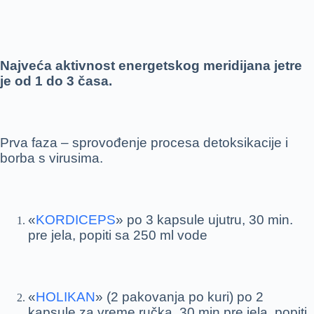
Najveća aktivnost energetskog meridijana jetre
je od 1 do 3 časa.
Prva faza – sprovođenje procesa detoksikacije i
borba s virusima.
«
KORDICEPS
» po 3 kapsule ujutru, 30 min.
pre jela, popiti sa 250 ml vode
«
HOLIKAN
» (2 pakovanja po kuri) po 2
kapsule za vreme ručka, 30 min pre jela, popiti