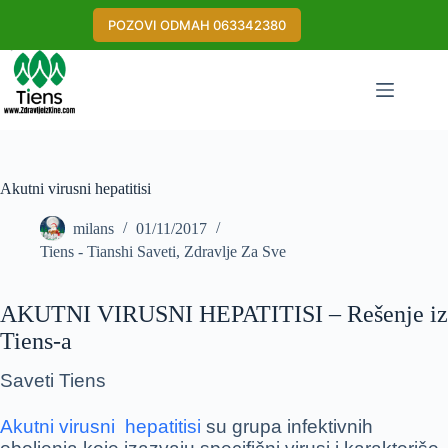
Skip
to
POZOVI ODMAH 063342380
content
Akutni virusni hepatitisi
milans
01/11/2017
Tiens - Tianshi Saveti
,
Zdravlje Za Sve
AKUTNI VIRUSNI HEPATITISI – Rešenje iz
Tiens-a
Saveti Tiens
Akutni virusni hepatitisi
su grupa infektivnih