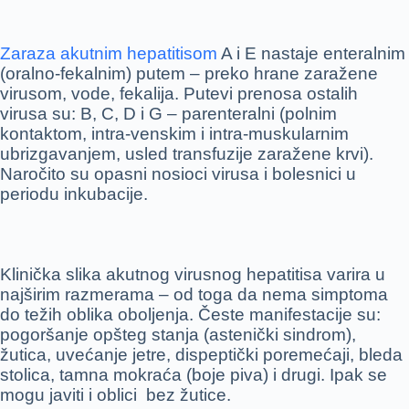
Zaraza akutnim hepatitisom
A i E nastaje enteralnim
(oralno-fekalnim) putem – preko hrane zaražene
virusom, vode, fekalija. Putevi prenosa ostalih
virusa su: B, C, D i G – parenteralni (polnim
kontaktom, intra-venskim i intra-muskularnim
ubrizgavanjem, usled transfuzije zaražene krvi).
Naročito su opasni nosioci virusa i bolesnici u
periodu inkubacije.
Klinička slika akutnog virusnog hepatitisa varira u
najširim razmerama – od toga da nema simptoma
do težih oblika oboljenja. Česte manifestacije su:
pogoršanje opšteg stanja (astenički sindrom),
žutica, uvećanje jetre, dispeptički poremećaji, bleda
stolica, tamna mokraća (boje piva) i drugi. Ipak se
mogu javiti i oblici bez žutice.