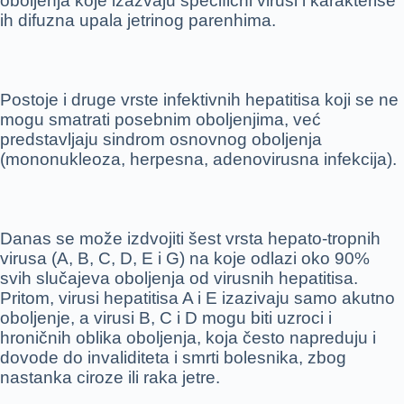
oboljenja koje izazvaju specifični virusi i karakteriše
ih difuzna upala jetrinog parenhima.
Postoje i druge vrste infektivnih hepatitisa koji se ne
mogu smatrati posebnim oboljenjima, već
predstavljaju sindrom osnovnog oboljenja
(mononukleoza, herpesna, adenovirusna infekcija).
Danas se može izdvojiti šest vrsta hepato-tropnih
virusa (A, B, C, D, E i G) na koje odlazi oko 90%
svih slučajeva oboljenja od virusnih hepatitisa.
Pritom, virusi hepatitisa A i E izazivaju samo akutno
oboljenje, a virusi B, C i D mogu biti uzroci i
hroničnih oblika oboljenja, koja često napreduju i
dovode do invaliditeta i smrti bolesnika, zbog
nastanka ciroze ili raka jetre.