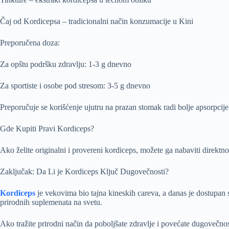
Čaj od Kordicepsa – tradicionalni način konzumacije u Kini
Preporučena doza:
Za opštu podršku zdravlju: 1-3 g dnevno
Za sportiste i osobe pod stresom: 3-5 g dnevno
Preporučuje se korišćenje ujutru na prazan stomak radi bolje apsorpcije
Gde Kupiti Pravi Kordiceps?
Ako želite originalni i provereni kordiceps, možete ga nabaviti dire
Zaključak: Da Li je Kordiceps Ključ Dugovečnosti?
Kordiceps
je vekovima bio tajna kineskih careva, a danas je dostupan 
prirodnih suplemenata na svetu.
Ako tražite prirodni način da poboljšate zdravlje i povećate dugovečnos