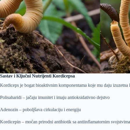
Sastav i Ključni Nutrijenti Kordicepsa
Kordiceps je bogat bioaktivnim komponentama koje mu daju izuzetna le
Polisaharidi – jačaju imunitet i imaju antioksidativno dejstvo
Adenozin – poboljšava cirkulaciju i energiju
Kordicepin – moćan prirodni antibiotik sa antiinflamatornim svojstvim