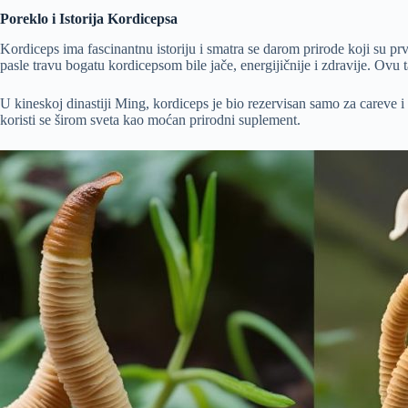
Poreklo i Istorija Kordicepsa
Kordiceps ima fascinantnu istoriju i smatra se darom prirode koji su prv
pasle travu bogatu kordicepsom bile jače, energijičnije i zdravije. Ovu t
U kineskoj dinastiji Ming, kordiceps je bio rezervisan samo za careve i
koristi se širom sveta kao moćan prirodni suplement.