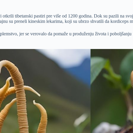
i otkrili tibetanski pastiri pre više od 1200 godina. Dok su pazili na sv
ajnu su preneli kineskim lekarima, koji su ubrzo shvatili da kordiceps mo
 plemstvo, jer se verovalo da pomaže u produženju života i poboljšanju f