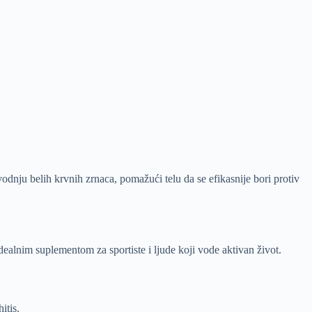
odnju belih krvnih zrnaca, pomažući telu da se efikasnije bori protiv
idealnim suplementom za sportiste i ljude koji vode aktivan život.
itis.