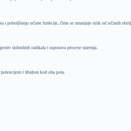
 i poboljšanju srčane funkcije, čime se smanjuje rizik od srčanih obolj
protiv slobodnih radikala i usporava procese starenja.
 potencijom i libidom kod oba pola.