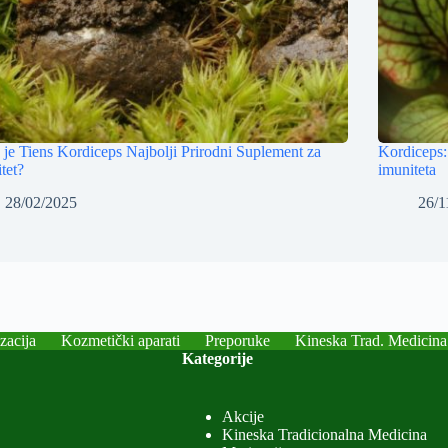
 je Tiens Kordiceps Najbolji Prirodni Suplement za
Kordiceps: 
tet?
imuniteta
28/02/2025
26/1
zacija
Kozmetički aparati
Preporuke
Kineska Trad. Medicina
Kategorije
Akcije
Kineska Tradicionalna Medicina