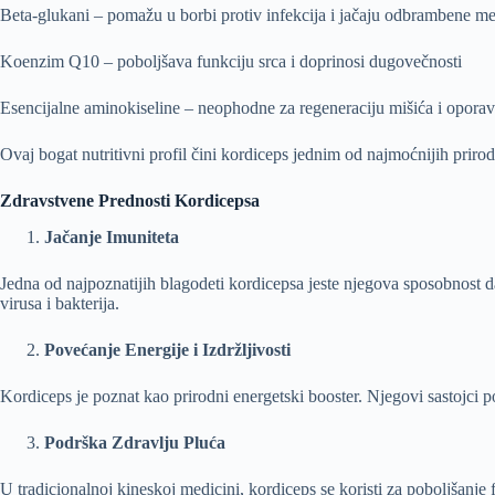
Beta-glukani – pomažu u borbi protiv infekcija i jačaju odbrambene 
Koenzim Q10 – poboljšava funkciju srca i doprinosi dugovečnosti
Esencijalne aminokiseline – neophodne za regeneraciju mišića i oporav
Ovaj bogat nutritivni profil čini kordiceps jednim od najmoćnijih priro
Zdravstvene Prednosti Kordicepsa
Jačanje Imuniteta
Jedna od najpoznatijih blagodeti kordicepsa jeste njegova sposobnost da
virusa i bakterija.
Povećanje Energije i Izdržljivosti
Kordiceps je poznat kao prirodni energetski booster. Njegovi sastojci po
Podrška Zdravlju Pluća
U tradicionalnoj kineskoj medicini, kordiceps se koristi za poboljšanje f