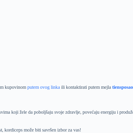
ktnom kupovinom
putem ovog linka
ili kontaktirati putem mejla
tiensposa
svima koji žele da poboljšaju svoje zdravlje, povećaju energiju i produ
t, kordiceps može biti savršen izbor za vas!