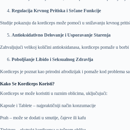
Regulacija Krvnog Pritiska i Srčane Funkcije
Studije pokazuju da kordiceps može pomoći u snižavanju krvnog pritiska
Antioksidativno Delovanje i Usporavanje Starenja
Zahvaljujući velikoj količini antioksidanasa, kordiceps pomaže u borbi 
Poboljšanje Libido i Seksualnog Zdravlja
Kordiceps je poznat kao prirodni afrodizijak i pomaže kod problema sa
Kako Se Kordiceps Koristi?
Kordiceps se može koristiti u raznim oblicima, uključujući:
Kapsule i Tablete – najpraktičniji način konzumacije
Prah – može se dodati u smutije, čajeve ili kafu
Tinkture – ekstrakt kordicepsa u tečnom obliku