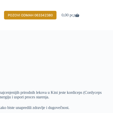
0,00
рсд
POZOVI ODMAH 063342380
Shopping
cart
najcenjenijih prirodnih lekova u Kini jeste kordiceps (Cordyceps
ergiju i uspori proces starenja.
ako biste unapredili zdravlje i dugovečnost.