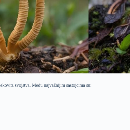
kovita svojstva. Među najvažnijim sastojcima su:
a