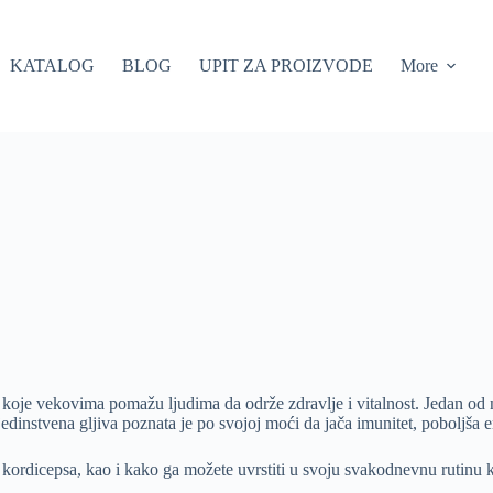
KATALOG
BLOG
UPIT ZA PROIZVODE
More
 koje vekovima pomažu ljudima da održe zdravlje i vitalnost. Jedan od 
edinstvena gljiva poznata je po svojoj moći da jača imunitet, poboljša en
 kordicepsa, kao i kako ga možete uvrstiti u svoju svakodnevnu rutinu k