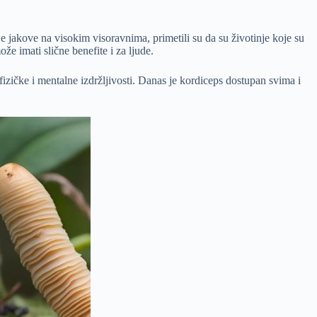
oje jakove na visokim visoravnima, primetili su da su životinje koje su
že imati slične benefite i za ljude.
izičke i mentalne izdržljivosti. Danas je kordiceps dostupan svima i