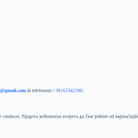
o@gmail.com
ili telefonom
+38163342380
.
že vitalnost. Njegova jedinstvena svojstva ga čine jednim od najmoćnijih