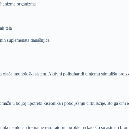
mehanizme organizma
ak tela
dnih suplemenata današnjice.
 ojača imunološki sistem. Aktivni polisaharidi u njemu stimulišu proizv
mažu u boljoj upotrebi kiseonika i poboljšanju cirkulacije, što ga čini 
unkcije pluća i tretiranje respiratornih problema kao što su astma i bronh