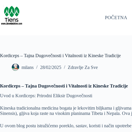
Skip
to
content
POČETNA
Kordiceps – Tajna Dugovečnosti i Vitalnosti iz Kineske Tradicije
milans
28/02/2025
Zdravlje Za Sve
Kordiceps – Tajna Dugovečnosti i Vitalnosti iz Kineske Tradicije
Uvod u Kordiceps: Prirodni Eliksir Dugovečnosti
Kineska tradicionalna medicina bogata je lekovitim biljkama i gljivama
Sinensis), gljiva koja raste na visokim planinama Tibeta i Nepala. Ova j
U ovom blog postu istražićemo poreklo, sastav, koristi i način upotrebe