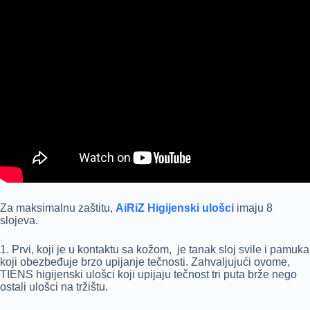
Za maksimalnu zaštitu,
AiRiZ Higijenski ulošci
imaju 8
slojeva.
1. Prvi, koji je u kontaktu sa kožom, je tanak sloj svile i pamuka
koji obezbeđuje brzo upijanje tečnosti. Zahvaljujući ovome,
TIENS higijenski ulošci koji upijaju tečnost tri puta brže nego
ostali ulošci na tržištu.