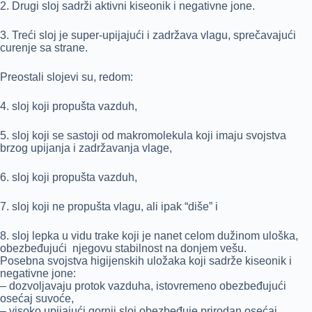
2. Drugi sloj sadrži aktivni kiseonik i negativne jone.
3. Treći sloj je super-upijajući i zadržava vlagu, sprečavajući
curenje sa strane.
Preostali slojevi su, redom:
4. sloj koji propušta vazduh,
5. sloj koji se sastoji od makromolekula koji imaju svojstva
brzog upijanja i zadržavanja vlage,
6. sloj koji propušta vazduh,
7. sloj koji ne propušta vlagu, ali ipak “diše” i
8. sloj lepka u vidu trake koji je nanet celom dužinom uloška,
obezbeđujući njegovu stabilnost na donjem vešu.
Posebna svojstva higijenskih uložaka koji sadrže kiseonik i
negativne jone:
– dozvoljavaju protok vazduha, istovremeno obezbeđujući
osećaj suvoće,
– visoko upijajući gornji sloj obezbeđuje prirodan osećaj