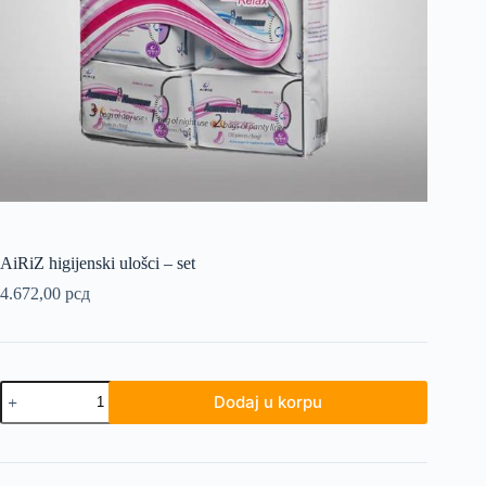
AiRiZ higijenski ulošci – set
4.672,00
рсд
AiRiZ
Dodaj u korpu
higijenski
ulošci
-
set
količina