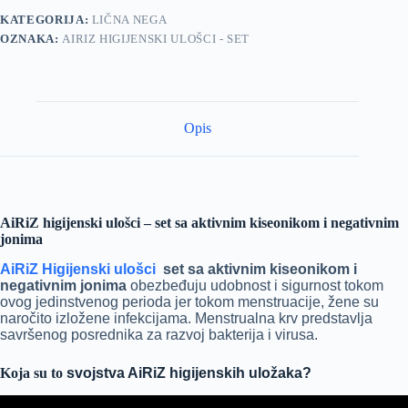
KATEGORIJA:
LIČNA NEGA
OZNAKA:
AIRIZ HIGIJENSKI ULOŠCI - SET
Opis
AiRiZ higijenski ulošci – set sa aktivnim kiseonikom i negativnim
jonima
AiRiZ Higijenski ulošci
set
sa aktivnim kiseonikom i
negativnim jonima
obezbeđuju udobnost i sigurnost tokom
ovog jedinstvenog perioda jer tokom menstruacije, žene su
naročito izložene infekcijama. Menstrualna krv predstavlja
savršenog posrednika za razvoj bakterija i virusa.
Koja su to
svojstva AiRiZ higijenskih uložaka?