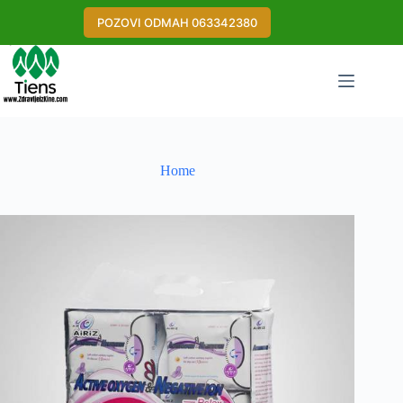
Skip
to
POZOVI ODMAH 063342380
content
Home