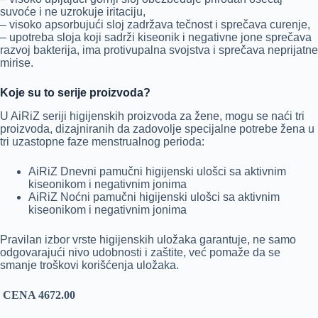
suvoće i ne uzrokuje iritaciju,
– visoko apsorbujući sloj zadržava tečnost i sprečava curenje,
– upotreba sloja koji sadrži kiseonik i negativne jone sprečava
razvoj bakterija, ima protivupalna svojstva i sprečava neprijatne
mirise.
Koje su to serije proizvoda?
U AiRiZ seriji higijenskih proizvoda za žene, mogu se naći tri
proizvoda, dizajniranih da zadovolje specijalne potrebe žena u
tri uzastopne faze menstrualnog perioda:
AiRiZ Dnevni pamučni higijenski ulošci sa aktivnim
kiseonikom i negativnim jonima
AiRiZ Noćni pamučni higijenski ulošci sa aktivnim
kiseonikom i negativnim jonima
Pravilan izbor vrste higijenskih uložaka garantuje, ne samo
odgovarajući nivo udobnosti i zaštite, već pomaže da se
smanje troškovi korišćenja uložaka.
CENA 4672.00