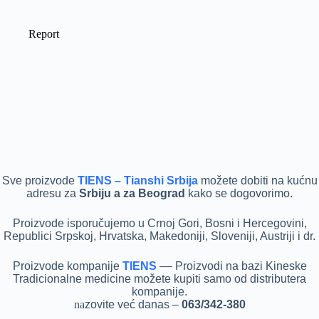
Sve proizvode
TIENS – Tianshi Srbija
možete dobiti na kućnu
adresu za
Srbiju a za Beograd
kako se dogovorimo.
Pr
oizvode isporučujemo u Crnoj Gori, Bosni i Hercegovini,
Republici Srpskoj, Hrvatska, Makedoniji, Sloveniji, Austriji i dr.
P
roizvode kompanije
TIENS
–– Proizvodi na bazi Kineske
Tradicionalne medicine možete kupiti samo od distributera
kompanije.
na
zovite već danas –
063/342-380