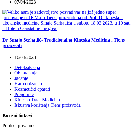
07/04/2023
Dr Smajo Serhatlić- Tradicionalna Kineska Medicina i Tiens
proizvodi
16/03/2023
Detoksikacija
Obnavljanje
Jačanje
Harmonizacija
Kozmetički aparati
Preporuke
Kineska Trad. Medicina
Iskustva korištenja Tiens proizvoda
Korisni linkovi
Politika privatnosti