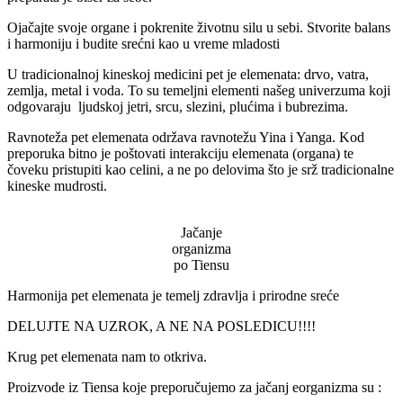
Ojačajte svoje organe i pokrenite životnu silu u sebi. Stvorite balans
i harmoniju i budite srećni kao u vreme mladosti
U tradicionalnoj kineskoj medicini pet je elemenata: drvo, vatra,
zemlja, metal i voda. To su temeljni elementi našeg univerzuma koji
odgovaraju ljudskoj jetri, srcu, slezini, plućima i bubrezima.
Ravnoteža pet elemenata održava ravnotežu Yina i Yanga. Kod
preporuka bitno je poštovati interakciju elemenata (organa) te
čoveku pristupiti kao celini, a ne po delovima što je srž tradicionalne
kineske mudrosti.
Jačanje
organizma
po Tiensu
Harmonija pet elemenata je temelj zdravlja i prirodne sreće
DELUJTE NA UZROK, A NE NA POSLEDICU!!!!
Krug pet elemenata nam to otkriva.
Proizvode iz Tiensa koje preporučujemo za jačanj eorganizma su :