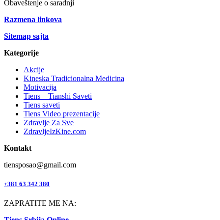
Obaveštenje o saradnji
Razmena linkova
Sitemap sajta
Kategorije
Akcije
Kineska Tradicionalna Medicina
Motivacija
Tiens – Tianshi Saveti
Tiens saveti
Tiens Video prezentacije
Zdravlje Za Sve
ZdravljeIzKine.com
Kontakt
tiensposao@gmail.com
+381 63 342 380
ZAPRATITE ME NA:
Tiens Srbija Online