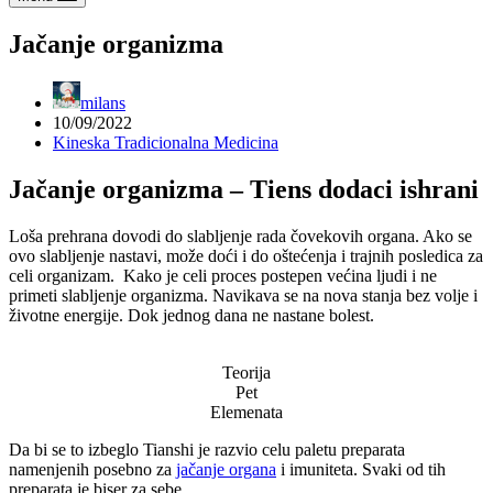
Jačanje organizma
milans
10/09/2022
Kineska Tradicionalna Medicina
Jačanje organizma – Tiens dodaci ishrani
Loša prehrana dovodi do slabljenje rada čovekovih organa. Ako se
ovo slabljenje nastavi, može doći i do oštećenja i trajnih posledica za
celi organizam. Kako je celi proces postepen većina ljudi i ne
primeti slabljenje organizma. Navikava se na nova stanja bez volje i
životne energije. Dok jednog dana ne nastane bolest.
Teorija
Pet
Elemenata
Da bi se to izbeglo Tianshi je razvio celu paletu preparata
namenjenih posebno za
jačanje organa
i imuniteta. Svaki od tih
preparata je biser za sebe.