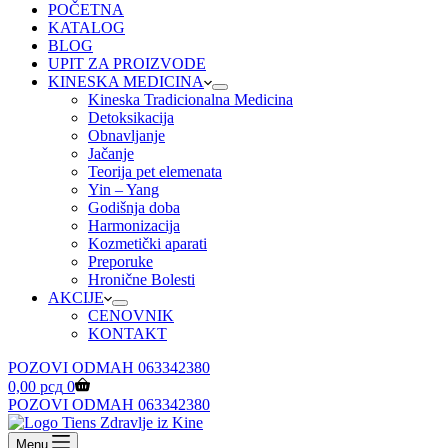
POČETNA
KATALOG
BLOG
UPIT ZA PROIZVODE
KINESKA MEDICINA
Kineska Tradicionalna Medicina
Detoksikacija
Obnavljanje
Jačanje
Teorija pet elemenata
Yin – Yang
Godišnja doba
Harmonizacija
Kozmetički aparati
Preporuke
Hronične Bolesti
AKCIJE
CENOVNIK
KONTAKT
POZOVI ODMAH 063342380
Shopping
0,00
рсд
0
cart
POZOVI ODMAH 063342380
Menu