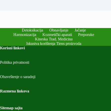
Detoksikacija
Obnavljanje
Jačanje
Harmonizacija
Kozmetički aparati
Preporuke
Kineska Trad. Medicina
Iskustva korištenja Tiens proizvoda
Korisni linkovi
Politika privatnosti
Obaveštenje o saradnji
Razmena linkova
Sitemap sajta