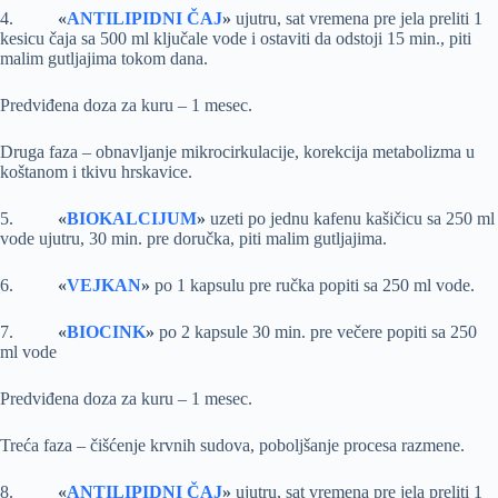
4.
«
ANTILIPIDNI ČAJ
»
ujutru, sat vremena pre jela preliti 1
kesicu čaja sa 500 ml ključale vode i ostaviti da odstoji 15 min., piti
malim gutljajima tokom dana.
Predviđena doza za kuru – 1 mesec.
Druga faza – obnavljanje mikrocirkulacije, korekcija metabolizma u
koštanom i tkivu hrskavice.
5.
«
BIOKALCIJUM
»
uzeti po jednu kafenu kašičicu sa 250 ml
vode ujutru, 30 min. pre doručka, piti malim gutljajima.
6.
«
VEJKAN
»
po 1 kapsulu pre ručka popiti sa 250 ml vode.
7.
«
BIOCINK
»
po 2 kapsule 30 min. pre večere popiti sa 250
ml vode
Predviđena doza za kuru – 1 mesec.
Treća faza – čišćenje krvnih sudova, poboljšanje procesa razmene.
8.
«
ANTILIPIDNI ČAJ
»
ujutru, sat vremena pre jela preliti 1