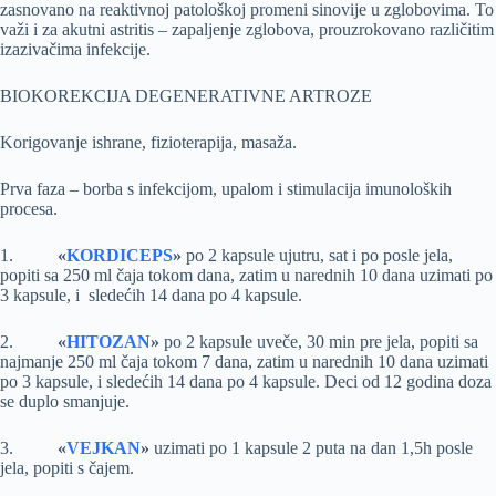
zasnovano na reaktivnoj patološkoj promeni sinovije u zglobovima. To
važi i za akutni astritis – zapaljenje zglobova, prouzrokovano različitim
izazivačima infekcije.
BIOKOREKCIJA DEGENERATIVNE ARTROZE
Korigovanje ishrane, fizioterapija, masaža.
Prva faza – borba s infekcijom, upalom i stimulacija imunoloških
procesa.
1.
«
KORDICEPS
»
po 2 kapsule ujutru, sat i po posle jela,
popiti sa 250 ml čaja tokom dana, zatim u narednih 10 dana uzimati po
3 kapsule, i sledećih 14 dana po 4 kapsule.
2.
«
HITOZAN
»
po 2 kapsule uveče, 30 min pre jela, popiti sa
najmanje 250 ml čaja tokom 7 dana, zatim u narednih 10 dana uzimati
po 3 kapsule, i sledećih 14 dana po 4 kapsule. Deci od 12 godina doza
se duplo smanjuje.
3.
«
VEJKAN
»
uzimati po 1 kapsule 2 puta na dan 1,5h posle
jela, popiti s čajem.