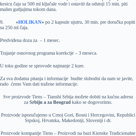
kesicu čaja sa 500 ml ključale vode i ostaviti da odstoji 15 min. piti
malim gutljajima tokom dana.
9.
«
HOLIKAN
»
po 2 kapsule ujutru, 30 min. pre doručka popiti
sa 250 ml čaja.
Predviđena doza za – 1 mesec.
Trajanje osnovnog programa korekcije – 3 meseca.
U toku godine se sprovode najmanje 2 kure.
Za sva dodatna pitanja i informacije budite slobodni da nam se javite,
rado ćemo Vam dati tražene informacije.
Sve proizvode Tiens – Tianshi Srbija možete dobiti na kućnu adresu
za
Srbiju a za Beograd
kako se dogovorimo.
Proizvode isporučujemo u Crnoj Gori, Bosni i Hercegovini, Republici
Srpskoj, Hrvatska, Makedoniji, Sloveniji i dr.
Proizvode kompanije Tiens – Proizvodi na bazi Kienske Tradicionalne