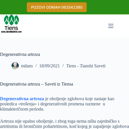
Skip
to
POZOVI ODMAH 063342380
content
Degenerativna artroza
milans
18/09/2021
Tiens - Tianshi Saveti
Degenerativna artroza – Saveti iz Tiensa
Degenerativna artroza
je oboljenje zglobova koje nastaje kao
posledica «trošenja» i degenerativnih promena razmene u
klimakteričnom periodu.
Artroza nije upalno oboljenje, i zbog toga nema ništa zajedničko s
artritisima ili hroničnim poliartritisom, kod kojeg je zapaljenje zglobova