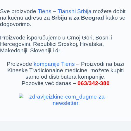
Sve proizvode
Tiens – Tianshi Srbija
možete dobiti
na kućnu adresu za
Srbiju a za Beograd
kako se
dogovorimo.
Proizvode isporučujemo u Crnoj Gori, Bosni i
Hercegovini, Republici Srpskoj, Hrvatska,
Makedoniji, Sloveniji i dr.
Proizvode
kompanije Tiens
– Proizvodi na bazi
Kineske Tradicionalne medicine možete kupiti
samo od distributera kompanije.
Pozovite već danas –
063/342-380