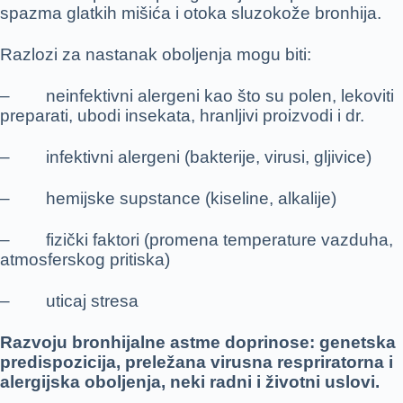
spazma glatkih mišića i otoka sluzokože bronhija.
Razlozi za nastanak oboljenja mogu biti:
– neinfektivni alergeni kao što su polen, lekoviti
preparati, ubodi insekata, hranljivi proizvodi i dr.
– infektivni alergeni (bakterije, virusi, gljivice)
– hemijske supstance (kiseline, alkalije)
– fizički faktori (promena temperature vazduha,
atmosferskog pritiska)
– uticaj stresa
Razvoju bronhijalne astme doprinose: genetska
predispozicija, preležana virusna respriratorna i
alergijska oboljenja, neki radni i životni uslovi.