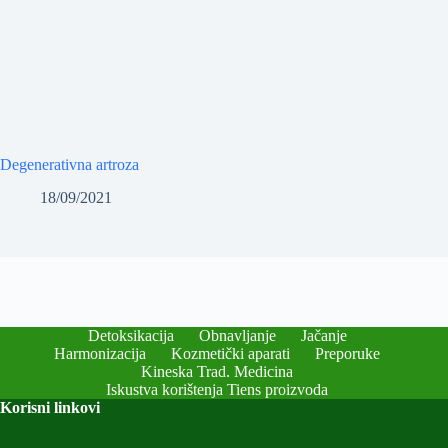
Degenerativna artroza
18/09/2021
Detoksikacija
Obnavljanje
Jačanje
Harmonizacija
Kozmetički aparati
Preporuke
Kineska Trad. Medicina
Iskustva korištenja Tiens proizvoda
Korisni linkovi