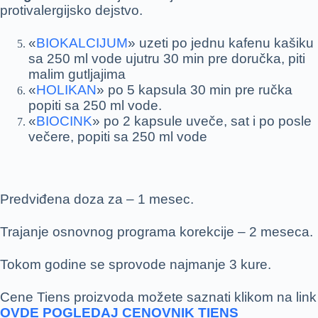
protivalergijsko dejstvo.
«
BIOKALCIJUM
» uzeti po jednu kafenu kašiku
sa 250 ml vode ujutru 30 min pre doručka, piti
malim gutljajima
«
HOLIKAN
» po 5 kapsula 30 min pre ručka
popiti sa 250 ml vode.
«
BIOCINK
» po 2 kapsule uveče, sat i po posle
večere, popiti sa 250 ml vode
Predviđena doza za – 1 mesec.
Trajanje osnovnog programa korekcije – 2 meseca.
Tokom godine se sprovode najmanje 3 kure.
Cene Tiens proizvoda možete saznati klikom na link
OVDE POGLEDAJ CENOVNIK TIENS