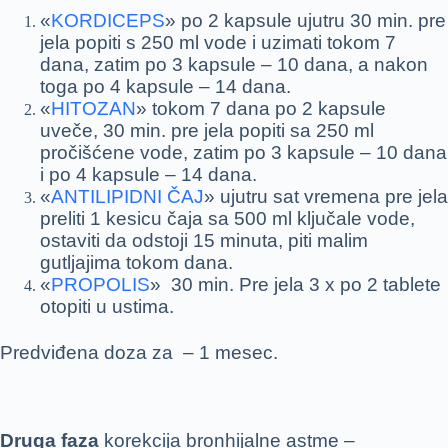
«
KORDICEPS
» po 2 kapsule ujutru 30 min. pre
jela popiti s 250 ml vode i uzimati tokom 7
dana, zatim po 3 kapsule – 10 dana, a nakon
toga po 4 kapsule – 14 dana.
«
HITOZAN
» tokom 7 dana po 2 kapsule
uveče, 30 min. pre jela popiti sa 250 ml
pročišćene vode, zatim po 3 kapsule – 10 dana
i po 4 kapsule – 14 dana.
«
ANTILIPIDNI ČAJ
» ujutru sat vremena pre jela
preliti 1 kesicu čaja sa 500 ml ključale vode,
ostaviti da odstoji 15 minuta, piti malim
gutljajima tokom dana.
«
PROPOLIS
» 30 min. Pre jela 3 x po 2 tablete
otopiti u ustima.
Predviđena doza za – 1 mesec.
Druga faza
korekcija bronhijalne astme –