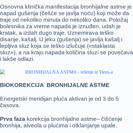
Osnovna klinička manifestacija bronhijalne astme je
napad gušenja (češće se javlja noću) koji može da
traje od nekoliko minuta do nekoliko dana. Položaj
bolesnika za vreme napada je iznuđen, udah je
kratak, a izdah dugo traje. Uznemirava teško
disanje, kašalj. U jeku (gušenja) se javlja kašalj i
lepljiva sluz koja se teško izlučuje («staklasta
sluz»), a na kraju napada količina sluzi se povećava
i lakše odlazi.
BIOKOREKCIJA BRONHIJALNE ASTME
Energetski meridijan pluća aktivan je od 3 do 5
časova.
Prva faza
korekcija bronhijalne astme– čišćenje
bronhija, alveola u plućima i otklanjanje upale.