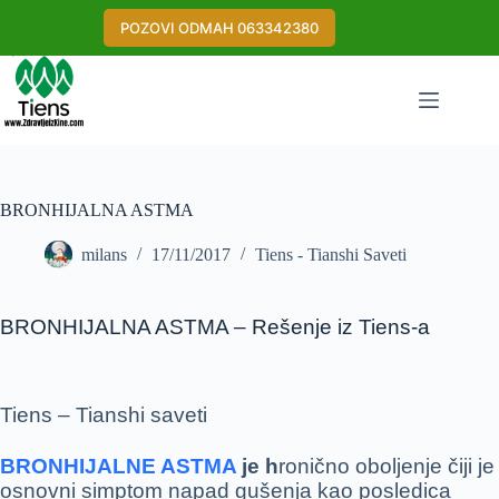
Skip
to
POZOVI ODMAH 063342380
content
BRONHIJALNA ASTMA
milans
17/11/2017
Tiens - Tianshi Saveti
BRONHIJALNA ASTMA – Rešenje iz Tiens-a
Tiens – Tianshi saveti
BRONHIJALNE ASTMA
je h
ronično oboljenje čiji je
osnovni simptom napad gušenja kao posledica