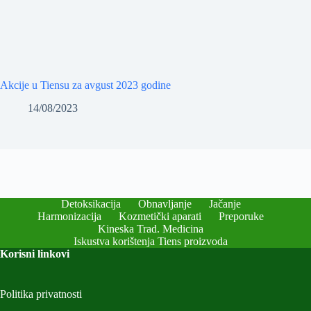
Akcije u Tiensu za avgust 2023 godine
14/08/2023
Detoksikacija
Obnavljanje
Jačanje
Harmonizacija
Kozmetički aparati
Preporuke
Kineska Trad. Medicina
Iskustva korištenja Tiens proizvoda
Korisni linkovi
Politika privatnosti