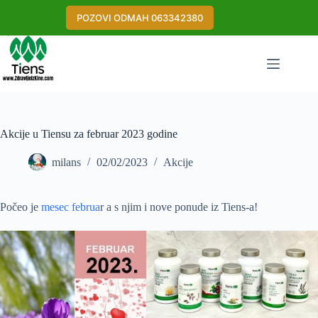
Skip
to
POZOVI ODMAH 063342380
content
Akcije u Tiensu za februar 2023 godine
milans
02/02/2023
Akcije
Počeo je
mesec februa
r a s njim i nove ponude iz Tiens-a!