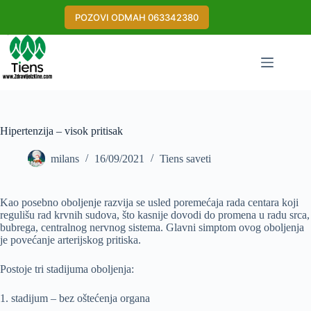
Skip
to
POZOVI ODMAH 063342380
content
Hipertenzija – visok pritisak
milans
16/09/2021
Tiens saveti
Kao posebno oboljenje razvija se usled poremećaja rada centara koji
regulišu rad krvnih sudova, što kasnije dovodi do promena u radu srca,
bubrega, centralnog nervnog sistema. Glavni simptom ovog oboljenja
je povećanje arterijskog pritiska.
Postoje tri stadijuma oboljenja:
1. stadijum – bez oštećenja organa