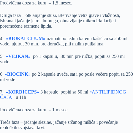
Predviđena doza za kuru – 1,5 mesec.
Druga faza – otklanjanje sluzi, isterivanje vetra glave i vlažnosti,
ishrana i jačanje jetre i bubrega, obnavljanje mikrocirkulacije i
poremećene razmene lipida.
4.
«BIOKALCIJUM»
uzimati po jednu kafenu kašičicu sa 250 ml
vode, ujutru, 30 min. pre doručka, piti malim gutljajima.
5.
«VEJKAN»
po 1 kapsulu, 30 min pre ručka, popiti sa 250 ml
vode.
6.
«BIOCINK»
po 2 kapsule uveče, sat i po posle večere popiti sa 250
ml vode
7.
«KORDICEPS»
3 kapsule popiti sa 50 ml
«ANTILIPIDNOG
ČAJA»
u 11h
Predviđena doza za kuru – 1 mesec.
Treća faza – jačanje slezine, jačanje srčanog mišića i povećanje
reoloških svojstava krvi.