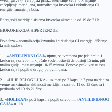
«vetar glave»). Terapijski prilaz: isterivanje vetra, otklanjanje
začepljenja meridijana, normalizacija krvotoka i cirkulisanja Či
energije, smanjenje bola.
Energetski meridijan sistema krvotoka aktivan je od 19 do 21 h.
BIOKOREKCIJA HIPERTENZIJE
Prva faza – normalizacija krvotoka i cirkulacija ČI energije, čišćenje
krvnih sudova.
1.
«ANTILIPIDNI ČAJ»
ujutru, sat vremena pre jela preliti 1
kesicu čaja sa 250 ml ključale vode i ostaviti da odstoji 15 min, piti
malim gutljajima u trajanju 10-15 minuta. Ponovo prokuvati tu istu
kesicu čaja i popiti u drugoj polovini dana.
2. «ULJE BELOG LUKA» uzimati po 2 kapsule 2 puta na dan za
vreme maksimalne aktivnosti meridijana srca od 11 do 13 časova i
perikarda od 19 do 21 časa.
3.
«HOLIKAN»
po 2 kapsule popiti sa 250 ml
«ANTILIPIDNOG
ČAJA»
u 11h