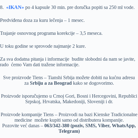
8.
«IKAN»
po 4 kapsule 30 min. pre doručka popiti sa 250 ml vode.
Predviđena doza za kuru lečenja – 1 mesec.
Trajanje osnovnog programa korekcije – 3,5 meseca.
U toku godine se sprovode najmanje 2 kure.
Za sva dodatna pitanja i informacije budite slobodni da nam se javite,
rado ćemo Vam dati tražene informacije.
Sve proizvode Tiens – Tianshi Srbija možete dobiti na kućnu adresu
za
Srbiju a za Beograd
kako se dogovorimo.
Proizvode isporučujemo u Crnoj Gori, Bosni i Hercegovini, Republici
Srpskoj, Hrvatska, Makedoniji, Sloveniji i dr.
Proizvode kompanije Tiens – Proizvodi na bazi Kienske Tradicionalne
medicine možete kupiti samo od distributera kompanije.
Pozovite već danas –
063/342-380 (poziv, SMS, Viber, WhatsApp,
Telegram)