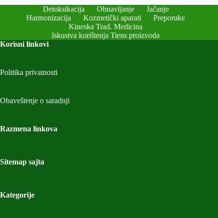
Detoksikacija
Obnavljanje
Jačanje
Harmonizacija
Kozmetički aparati
Preporuke
Kineska Trad. Medicina
Iskustva korištenja Tiens proizvoda
Korisni linkovi
Politika privatnosti
Obaveštenje o saradnji
Razmena linkova
Sitemap sajta
Kategorije