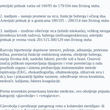
arterijski pritisak varira od 160/95 do 179/104 mm živinog stuba.
2. stadijum – nastaju promene na srcu, funkcije bubrega i očnog dna.
Arterijski pritisak je u granicama 180/105 – 200/114 mm živinog stuba
3. stadijum – izraženo oštećenje srca (infarkt miokarda), velikog mozga
(tromboza krvnih sudova), bubrega (nefroangioskleroza), arterijski
pritisak je veoma visok 201/115-300/129 mm živinog stuba
Razvoju hipertenzije doprinose stresovi, pušenje, adinamija, preterana
težina, poremećaj funkcije endokrinog sistema, oboljenje bubrega,
starija životna dob, nasledni faktori, previše soli u hrani. Osnovni
značaj prilikom uspostavljanja dijagnoze i vrste poremećaja u radu
posebnih organa i sistema predstavljaju instrumentalne metode
ispitivanja (EKG, ehokardiografija, oftalmoskopija, ultrazvuk srca i
dr.), kao i pokazatelji lipidne razmene, određivanje nivoa kreatinina,
mokraće, kalijuma, faktora koagulacije.
Prema teoretskim postavkama kineske medicine, ovo oboljenje pripada
kategoriji «glavobolje» i «vrtoglavice».
Glavobolja («prodiranje patogenog vetra u kolateralni meridijan» ili