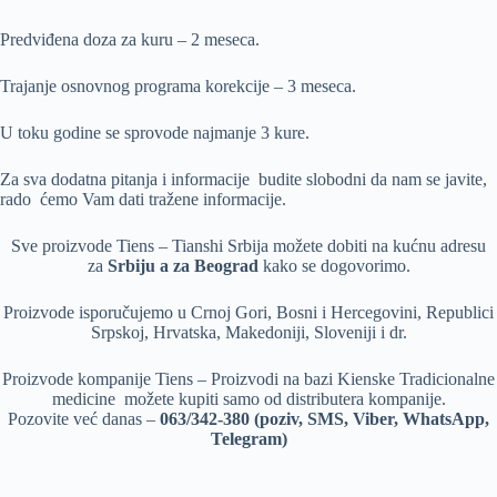
Predviđena doza za kuru – 2 meseca.
Trajanje osnovnog programa korekcije – 3 meseca.
U toku godine se sprovode najmanje 3 kure.
Za sva dodatna pitanja i informacije budite slobodni da nam se javite,
rado ćemo Vam dati tražene informacije.
Sve proizvode Tiens – Tianshi Srbija možete dobiti na kućnu adresu
za
Srbiju a za Beograd
kako se dogovorimo.
Proizvode isporučujemo u Crnoj Gori, Bosni i Hercegovini, Republici
Srpskoj, Hrvatska, Makedoniji, Sloveniji i dr.
Proizvode kompanije Tiens – Proizvodi na bazi Kienske Tradicionalne
medicine možete kupiti samo od distributera kompanije.
Pozovite već danas –
063/342-380 (poziv, SMS, Viber, WhatsApp,
Telegram)