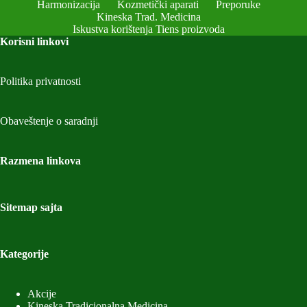
Harmonizacija
Kozmetički aparati
Preporuke
Kineska Trad. Medicina
Iskustva korištenja Tiens proizvoda
Korisni linkovi
Politika privatnosti
Obaveštenje o saradnji
Razmena linkova
Sitemap sajta
Kategorije
Akcije
Kineska Tradicionalna Medicina