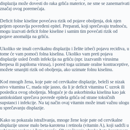
displazija može dovesti do raka grlića materice, ne sme se zanemarivati
značaj ovog poremećaja.
Deficit folne kiseline povećava rizik od pojave oboljenja, dok njen
prijem oporavlja povređeni epitel. Preparati, koji sprečavaju trudnoću,
mogu izazvati deficit folne kiseline i samim tim povećati rizik od
pojave anomalija na grliću.
Ukoliko ste imali cervikalnu displaziju i želite izbeći pojavu recidiva, u
tome će vam pomoći folna kiselina. Ukoliko vam preti pojava
displazije usled čestih infekcija na grliću (npr. izazvanih virusima
herpesa ili papiloma virusa), i pored toga uzimate oralne kontraceptive,
možete smanjiti rizik od oboljenja, ako uzimate folnu kiselinu.
Kod mnogih žena, koje pate od cervikalne displazije, beleži se nizak
nivo vitamina C, mada nije jasno, da li je deficit vitamina C uzrok ili
posledica ovog oboljenja. Moguće je da askorbinska kiselina kao jak
antioksidant sprečava povrede epitela grlića od strane toksičnih
supstanci i infekcije. Na taj način ovaj vitamin može imati važnu ulogu
u sprečavanju displazije.
Kako su pokazala istraživanja, mnoge žene koje pate od cervikalne
displazije unose malo beta-karotena i retinola (vitamin A), koji sadrži u