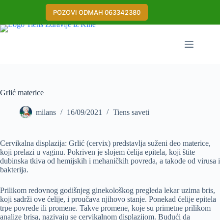
Skip
to
POZOVI ODMAH 063342380
content
Grlić materice
milans
16/09/2021
Tiens saveti
Cervikalna displazija: Grlić (cervix) predstavlja suženi deo materice,
koji prelazi u vaginu. Pokriven je slojem ćelija epitela, koji štite
dubinska tkiva od hemijskih i mehaničkih povreda, a takođe od virusa i
bakterija.
Prilikom redovnog godišnjeg ginekološkog pregleda lekar uzima bris,
koji sadrži ove ćelije, i proučava njihovo stanje. Ponekad ćelije epitela
trpe povrede ili promene. Takve promene, koje su primetne prilikom
analize brisa, nazivaju se cervikalnom displazijom. Budući da