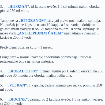
3.
„HITOZAN“
: tri kapsule uveče, 1,5 sat minuta nakon obroka,
piti sa 250 ml vode.
Tampone sa
„HITOZANOM“
stavljati preko noći, nakon ispiranja.
Na prašak jedne kapsule nasuti 10 kapljica čiste vode, i dobijenu
gelastu masu stavljati u obliku tampona tokom 10 dana. Ispiranje se
može vršiti
„ANTILIPIDNIM ČAJEM“
naknadnim kuvanjem 1
kesice u 200 ml vode.
Predviđena doza za kuru – 1 mesec.
Druga faza – normalizovanje endokrinih poremećaja i procesa
regeneracije tkiva na grliću materice.
4.
„BIOKALCIJUM“
: uzimati ujutru po 1 kafenu kašičicu na 250
ml vode 30 minuta pre obroka, malim gutljajima.
5.
„VEJKAN“
: 1 kapsula, trideset minuta pre ručka, popiti sa 250
ml vode.
6.
„BIOCINK“
: uzimati po 2 kapsule uveče, 1,5 sat nakon večere,
sa 250 ml vode.