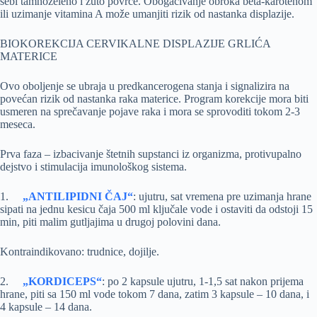
sebi tamnozeleno i žuto povrće. Obogaćivanje obroka beta-karotenom
ili uzimanje vitamina A može umanjiti rizik od nastanka displazije.
BIOKOREKCIJA CERVIKALNE DISPLAZIJE GRLIĆA
MATERICE
Ovo oboljenje se ubraja u predkancerogena stanja i signalizira na
povećan rizik od nastanka raka materice. Program korekcije mora biti
usmeren na sprečavanje pojave raka i mora se sprovoditi tokom 2-3
meseca.
Prva faza – izbacivanje štetnih supstanci iz organizma, protivupalno
dejstvo i stimulacija imunološkog sistema.
1.
„ANTILIPIDNI ČAJ“
: ujutru, sat vremena pre uzimanja hrane
sipati na jednu kesicu čaja 500 ml ključale vode i ostaviti da odstoji 15
min, piti malim gutljajima u drugoj polovini dana.
Kontraindikovano: trudnice, dojilje.
2.
„KORDICEPS“
: po 2 kapsule ujutru, 1-1,5 sat nakon prijema
hrane, piti sa 150 ml vode tokom 7 dana, zatim 3 kapsule – 10 dana, i
4 kapsule – 14 dana.