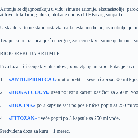
Aritmije se dijagnostikuju u vidu: sinusne aritmije, ekstrasistolije, parok
atrioventrikularnog bloka, blokade nodusa ili Hisovog snopa i dr.
U skladu sa teoretskim postavkama kineske medicine, ovo oboljenje prip
Terapijski prilaz: jačanje Či energije, zasićenje krvi, smirenje lupanja s
BIOKOREKCIJA ARITMIJE
Prva faza – čišćenje krvnih sudova, obnavljanje mikrocirkulacije krvi
1.
«ANTILIPIDNI ČAJ»
ujutru preliti 1 kesicu čaja sa 500 ml klju
2.
«BIOKALCIJUM»
uzeti po jednu kafenu kašičicu sa 250 ml vod
3.
«BIOCINK
»
po 2 kapsule sat i po posle ručka popiti sa 250 ml v
4.
«HITOZAN
»
uveče popiti po 3 kapsule sa 250 ml vode.
Predviđena doza za kuru – 1 mesec.