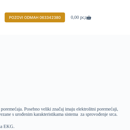
0,00
рсд
POZOVI ODMAH 063342380
Shopping
cart
 poremećaja. Posebno veliki značaj imaju elektrolitni poremećaji,
povezane s urođenim karakteristikama sistema za sprovođenje srca.
 na EKG.