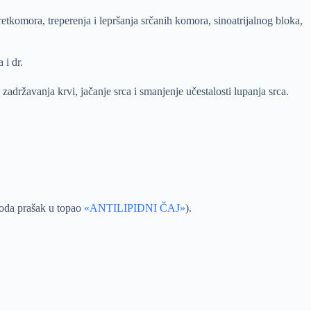
h pretkomora, treperenja i lepršanja srčanih komora, sinoatrijalnog bloka,
 i dr.
e zadržavanja krvi, jačanje srca i smanjenje učestalosti lupanja srca.
doda prašak u topao
«ANTILIPIDNI ČAJ»
).