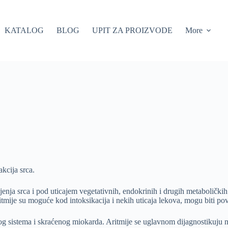
KATALOG
BLOG
UPIT ZA PROIZVODE
More
kcija srca.
jenja srca i pod uticajem vegetativnih, endokrinih i drugih metaboličkih
Aritmije su moguće kod intoksikacija i nekih uticaja lekova, mogu biti 
nog sistema i skraćenog miokarda. Aritmije se uglavnom dijagnostikuju