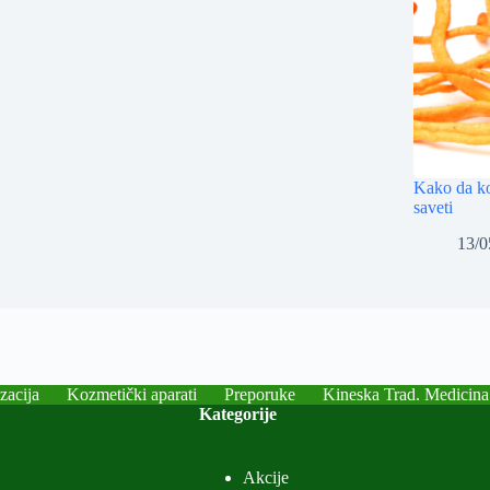
Kako da kor
saveti
13/0
zacija
Kozmetički aparati
Preporuke
Kineska Trad. Medicina
Kategorije
Akcije