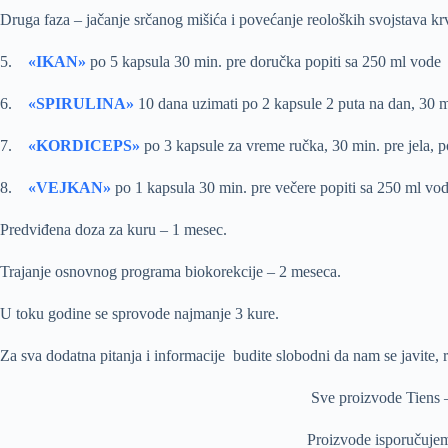
Druga faza – jačanje srčanog mišića i povećanje reoloških svojstava krv
5.
«IKAN»
po 5 kapsula 30 min. pre doručka popiti sa 250 ml vode
6.
«SPIRULINA»
10 dana uzimati po 2 kapsule 2 puta na dan, 30 mi
7.
«KORDICEPS»
po 3 kapsule za vreme ručka, 30 min. pre jela, p
8.
«VEJKAN»
po 1 kapsula 30 min. pre večere popiti sa 250 ml vod
Predviđena doza za kuru – 1 mesec.
Trajanje osnovnog programa biokorekcije – 2 meseca.
U toku godine se sprovode najmanje 3 kure.
Za sva dodatna pitanja i informacije budite slobodni da nam se javite,
Sve proizvode Tiens –
Proizvode isporučujemo