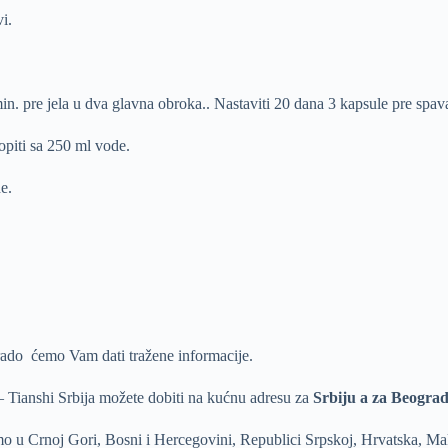
i.
n. pre jela u dva glavna obroka.. Nastaviti 20 dana 3 kapsule pre spav
opiti sa 250 ml vode.
e.
 rado ćemo Vam dati tražene informacije.
 Tianshi Srbija možete dobiti na kućnu adresu za
Srbiju a za Beogra
 u Crnoj Gori, Bosni i Hercegovini, Republici Srpskoj, Hrvatska, Make