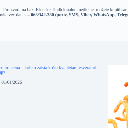
– Proizvodi na bazi Kienske Tradicionalne medicine možete kupiti samo
vite već danas –
063/342-380 (poziv, SMS, Viber, WhatsApp, Tele
ratrol cena – koliko zaista košta kvalitetan resveratrol
iji?
01/01/2026