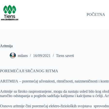
Skip
to
content
POČETNA
Aritmija
milans
16/09/2021
Tiens saveti
POREMEĆAJI SRČANOG RITMA
ARITMIJA – poremećaj učestalosti, ritmičnosti, naizmeničnosti i kontra
Aritmije su široko rasprostranjene, mogu da nastaju usled bilo kog obol
naročito odstupanja u pogledu sadržaja kalijuma i kalcijuma u ćeliji. 
Osnovu aritmije čini poremećaj elektro-fizioloških svojstava sprovod