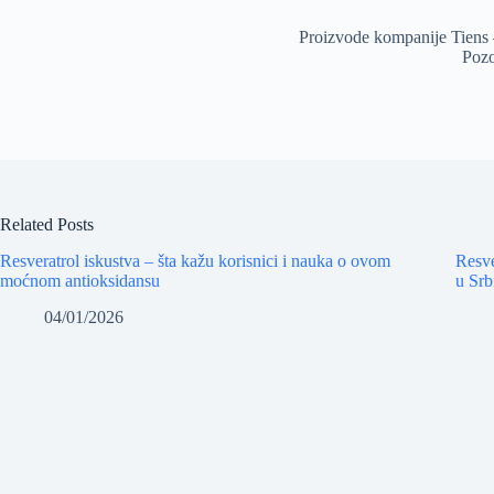
Proizvode kompanije Tiens 
Pozo
Related Posts
Resveratrol iskustva – šta kažu korisnici i nauka o ovom
Resve
moćnom antioksidansu
u Srb
04/01/2026