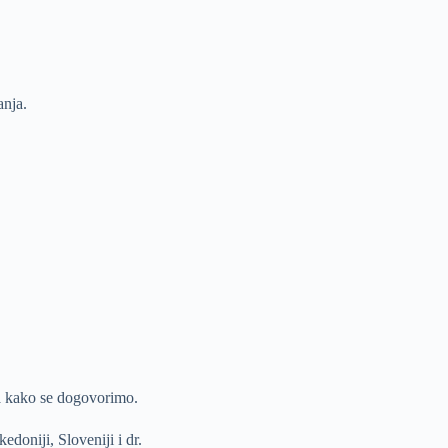
anja.
d
kako se dogovorimo.
doniji, Sloveniji i dr.