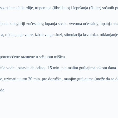
sizmalne tahikardije, treperenja (fibrillatio) i lepršanja (flatter) srčani
ada kategoriji «učestalog lupanja srca», «veoma učestalog lupanja srca
rca, otklanjanje vatre, izbacivanje sluzi, stimulacija krvotoka, otklanjanj
 i poremećene razmene u srčanom mišiću.
čale vode i ostaviti da odstoji 15 min. piti malim gutljajima tokom dana.
e, uzimati ujutru 30 min. pre doručka, manjim gutljajima (može da se 
ode.